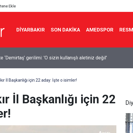
itene Ekle
DIYARBAKIR
SON DAKIKA
AMEDSPOR
RESM
a 14 bin 894 afet konutu ve iş yeri inşa edildi
ır İl Başkanlığı için 22 aday: İşte o isimler!
r İl Başkanlığı için 22
Di
er!