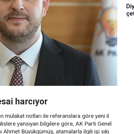
Di
çe
ai harcıyor
 mülakat notları ile referanslara göre yeni il
lislere yansıyan bilgilere göre, AK Parti Genel
 Ahmet Büyükgümüş, atamalarla ilgili işi sıkı