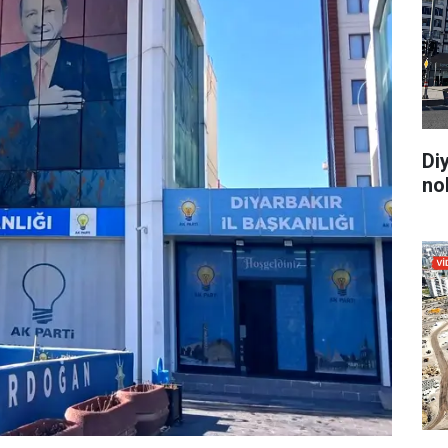
Di
no