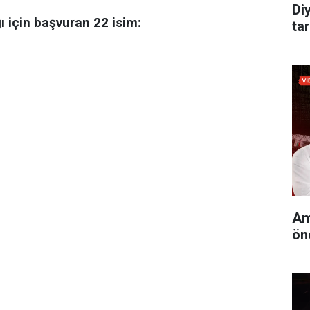
Di
ğı için başvuran 22 isim:
tar
Am
ön