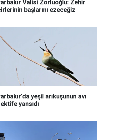
yarbakır Valisi Zorluoğlu: Zehir
irlerinin başlarını ezeceğiz
yarbakır’da yeşil arıkuşunun avı
jektife yansıdı