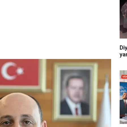
Di
yar