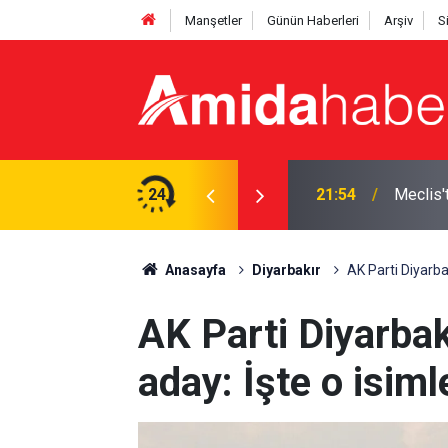
Manşetler
Günün Haberleri
Arşiv
S
izin kullanışlı aletiniz değil'
24
21:18
Elazığ’d
Anasayfa
Diyarbakır
AK Parti Diyarbak
AK Parti Diyarbakı
aday: İşte o isiml