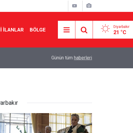
Diyarbakır
I İLANLAR
BÖLGE
21 °C
20:43
Zübeyir Aydar: Kendimi teklifin dışında buldum
Günün tüm
haberleri
yarbakır