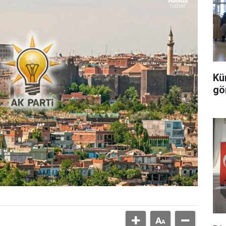
Kü
gö