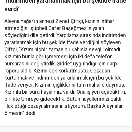
‘İndirimden yararlanmak için bu şekilde ifade
verdi’
Aleyna Yağar’ın annesi Ziynet Çiftçi, kızının intihar
etmediğini, şüpheli Cafer Başeğmez’in yalan
söylediğini dile getirdi. Yargılama sırasında indirimden
yararlanmak için bu şekilde ifade verdiğini söyleyen
Çiftçi, “Kızım hiçbir zaman bu şahısla sevgili olmadı.
Kızımın bunla görüşmemesi için iki defa telefon
numarasını değiştirdik. Şiddet uyguladığı için darp
raporu aldık. Kızımı çok korkutmuştu. Cezadan
kurtulmak ve indirimden yararlanmak için bu şekilde
ifade veriyor. Kızımın çığlıklarını tüm mahalle duymuş.
Kızımla bir sürü hayalimiz vardı. Ona iş yeri açacaktım,
birlikte Umreye gidecektik. Bütün hayallerimizi çaldı.
Hak ettiği cezayı almasını istiyorum. Başka Aleynalar
ölmesin” dedi.