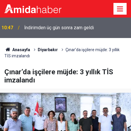
10:38
Diyarbakır'da aynı gece iki evde yangın
Anasayfa
Diyarbakır
Çınar’da işçilere müjde: 3 yıllık
TİS imzalandı
Çınar’da işçilere müjde: 3 yıllık TİS
imzalandı