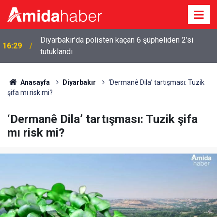
16:09
Amedspor’un Diyarbakır’a dönüş tarihi belli oldu
Anasayfa
Diyarbakır
‘Dermanê Dila’ tartışması: Tuzik
şifa mı risk mi?
‘Dermanê Dila’ tartışması: Tuzik şifa
mı risk mi?