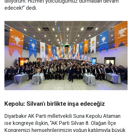
diliyorum. Hizmet yolculuğumuz durmadan devam
edecek!” dedi.
Kepolu: Silvan’ı birlikte inşa edeceğiz
Diyarbakır AK Parti milletvekili Suna Kepolu Ataman
ise kongreye ilişkin, “AK Parti Silvan 8. Olağan İlçe
Kongremizi hemşehrilerimizin yoğun katılımıyla büyük