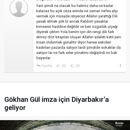
Yani şimdi ne olacak bu halimiz daha ne kadar
kalacaz bu açık ceza evinde ne zaman nefes alıp
vermek için müsade istiyecez Allahın yarattığı Dili
yasak etmek şirk tir ancak Rabbim yasaklar
kimsenin haddine değildir ve ben özgürlük çiçeği
diyerek çıktım Yola benim için din rengi dili fark
etmez dört kitaptan oluşan Allahın adaleti ketıl yanı
insan öldürmek günahtır diyor hanee eskiden
kadınları pazarda satıyor lardi şimdide sokaklar da
satıyor lar ne fark eder yönetimi değiştirdi mi bak
bayanlar
Yanıtla
(0)
(0)
Gökhan Gül imza için Diyarbakır’a
geliyor