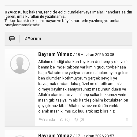
UYARI:
Küfür, hakaret, rencide edici cümleler veya imalar, inançlara saldırı
içeren, imla kuralları ile yazılmamış,
Türkçe karakter kullanılmayan ve büyük harflerle yazılmış yorumlar
onaylanmamaktadır.
2 Yorum
Bayram Yılmaz
/ 18 Haziran 2026 00:08
Allahın dilediği olur kun feyekun der herşey olu verir
benim belimde Rabbim var kimin gücü tövbe haşa
haşa Rabbim me yetiyorsa ben sahalardayim gelsin
ben ölümden korkmuyorum gerçek sevgili ye
kavuşmak ondan daha güzel ne olabilir ama siz
ölmeyi bayılmak sanıyorsunuz mazlumun duası ve
Allah'a olan inancı vallahi arşı sallar hakkımızı verin
insan gibi taşıyalım abi kardeş olalım kötülükten bir
şey çıkmaz kibiri Allah sevmez en üstün varlık
olarak insan kılmış c.c huu artık siz bilirsiniz
Yanıtla
(0)
(0)
Bayram Yılmaz
/ 17 Haziran 2026 23:57