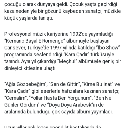
çocuğu olarak dünyaya geldi. Çocuk yaşta geçirdiği
kaza nedeniyle bir gözünü kaybeden sanatçı, müzikle
küçük yaşlarda tanıştı.
Profesyonel müzik kariyerine 1992’de yayımladığı
“Kemano Başal E Romenge” albümüyle başlayan
Cansever, Türkiye’de 1997 yılında katıldığı “İbo Show”
programında seslendirdiği “Kara Çadır” türküsüyle
tanındı. Aynı yıl çıkardığı “Meçhul” albümüyle geniş bir
dinleyici kitlesine ulaştı.
“Ağla Gözbebeğim”, “Sen de Gittin”, “Kime Bu İnat” ve
“Kara Çadır” gibi eserlerle hafızalara kazınan sanatçı;
“Cemalim”, “Yollar Hasta Ben Yorgunum”, “Ben Ne
Günler Gördüm” ve “Doya Doya Arabesk”in de
aralarında bulunduğu çok sayıda albüm yayımladı.
Uzun yıllar ankilozan spondilit hastalığıyla da