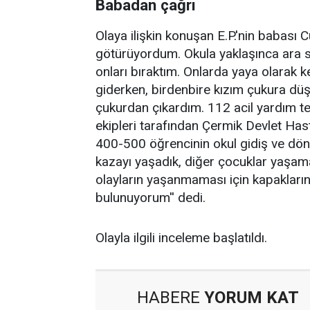
Babadan çağrı
Olaya ilişkin konuşan E.P.'nin babası
götürüyordum. Okula yaklaşınca ara so
onları bıraktım. Onlarda yaya olarak k
giderken, birdenbire kızım çukura dü
çukurdan çıkardım. 112 acil yardım t
ekipleri tarafından Çermik Devlet Hasta
400-500 öğrencinin okul gidiş ve dönü
kazayı yaşadık, diğer çocuklar yaşama
olayların yaşanmaması için kapakların 
bulunuyorum'' dedi.
Olayla ilgili inceleme başlatıldı.
HABERE
YORUM KAT