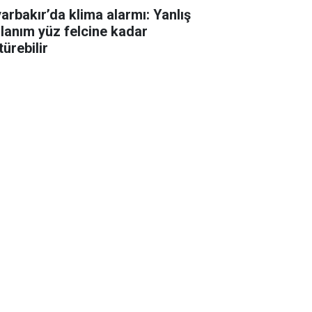
yarbakır’da klima alarmı: Yanlış
llanım yüz felcine kadar
ürebilir