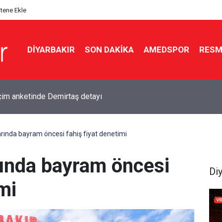
itene Ekle
DIYARBAKIR
SON DAKIKA
AMEDSPOR
RESM
teki ilk çerçeve yasa toplantısı bugün
arında bayram öncesi fahiş fiyat denetimi
rında bayram öncesi
Di
mi