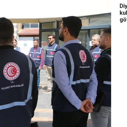
Di
ku
göt