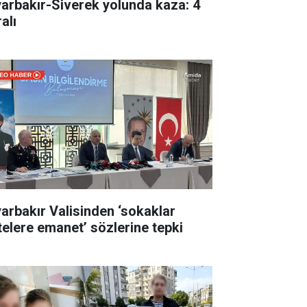
yarbakır-Siverek yolunda kaza: 4
alı
yarbakır Valisinden ‘sokaklar
telere emanet’ sözlerine tepki