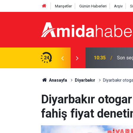
Manşetler
Günün Haberleri
Arşiv
S
etayı
24
09:53
Meclis’
Anasayfa
Diyarbakır
Diyarbakır otog
Diyarbakır otoga
fahiş fiyat deneti