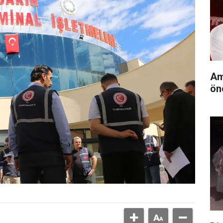
Am
ön