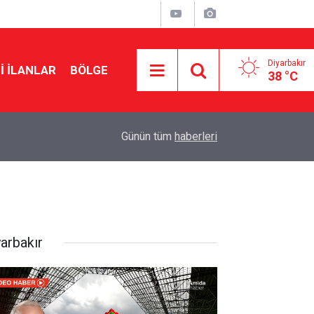
Diyarbakır
I İLANLAR
BÖLGE
38 °C
09:48
Diyarbakır: Ayağı takılan leyleği ekipler kurtardı
Günün tüm
haberleri
yarbakır