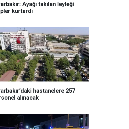
arbakır: Ayağı takılan leyleği
ipler kurtardı
yarbakır’daki hastanelere 257
rsonel alınacak