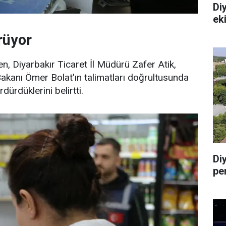
Diy
ek
rüyor
en, Diyarbakır Ticaret İl Müdürü Zafer Atik,
Bakanı Ömer Bolat'ın talimatları doğrultusunda
dürdüklerini belirtti.
Di
pe