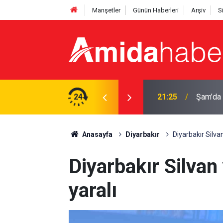
Manşetler
Günün Haberleri
Arşiv
S
ırı: Ölü ve yaralılar var
24
20:44
Diyarba
Anasayfa
Diyarbakır
Diyarbakır Silvan
Diyarbakır Silvan
yaralı