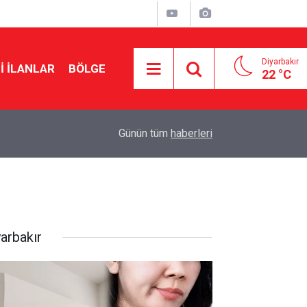
Diyarbakır
I İLANLAR
BÖLGE
22 °C
20:15
Cengiz Çandar’dan çerçeve yasa açıklaması
Günün tüm
haberleri
yarbakır