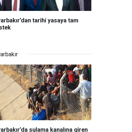
yarbakır’dan tarihi yasaya tam
stek
yarbakır
yarbakır’da sulama kanalına giren