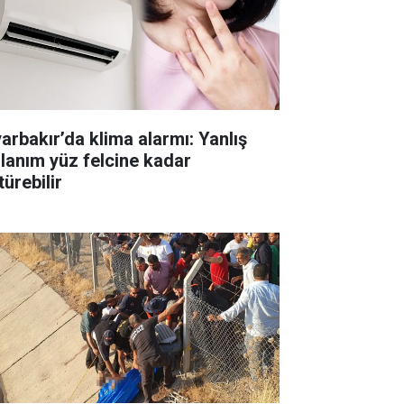
yarbakır’da klima alarmı: Yanlış
llanım yüz felcine kadar
ürebilir