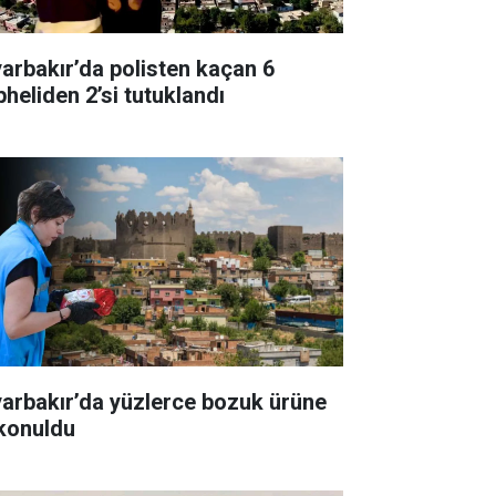
yarbakır’da polisten kaçan 6
pheliden 2’si tutuklandı
yarbakır’da yüzlerce bozuk ürüne
 konuldu