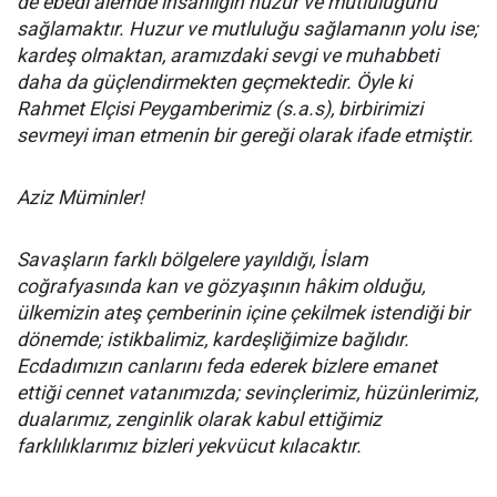
de ebedi âlemde insanlığın huzur ve mutluluğunu
sağlamaktır. Huzur ve mutluluğu sağlamanın yolu ise;
kardeş olmaktan, aramızdaki sevgi ve muhabbeti
daha da güçlendirmekten geçmektedir. Öyle ki
Rahmet Elçisi Peygamberimiz (s.a.s), birbirimizi
sevmeyi iman etmenin bir gereği olarak ifade etmiştir.
Aziz Müminler!
Savaşların farklı bölgelere yayıldığı, İslam
coğrafyasında kan ve gözyaşının hâkim olduğu,
ülkemizin ateş çemberinin içine çekilmek istendiği bir
dönemde; istikbalimiz, kardeşliğimize bağlıdır.
Ecdadımızın canlarını feda ederek bizlere emanet
ettiği cennet vatanımızda; sevinçlerimiz, hüzünlerimiz,
dualarımız, zenginlik olarak kabul ettiğimiz
farklılıklarımız bizleri yekvücut kılacaktır.