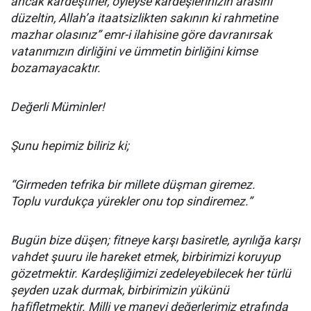
ancak kardeştirler, öyleyse kardeşlerinizin arasını
düzeltin, Allah’a itaatsizlikten sakının ki rahmetine
mazhar olasınız” emr-i ilahisine göre davranırsak
vatanımızın dirliğini ve ümmetin birliğini kimse
bozamayacaktır.
Değerli Müminler!
Şunu hepimiz biliriz ki;
“Girmeden tefrika bir millete düşman giremez.
Toplu vurdukça yürekler onu top sindiremez.”
Bugün bize düşen; fitneye karşı basiretle, ayrılığa karşı
vahdet şuuru ile hareket etmek, birbirimizi koruyup
gözetmektir. Kardeşliğimizi zedeleyebilecek her türlü
şeyden uzak durmak, birbirimizin yükünü
hafifletmektir. Milli ve manevi değerlerimiz etrafında