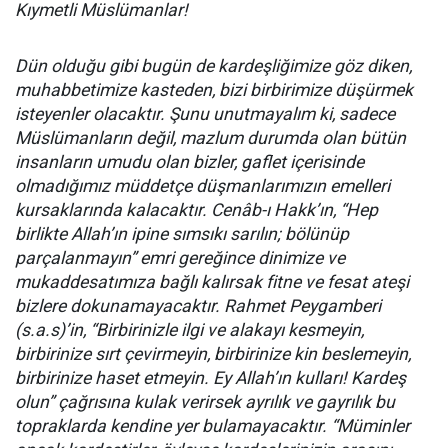
Kıymetli Müslümanlar!
Dün olduğu gibi bugün de kardeşliğimize göz diken,
muhabbetimize kasteden, bizi birbirimize düşürmek
isteyenler olacaktır. Şunu unutmayalım ki, sadece
Müslümanların değil, mazlum durumda olan bütün
insanların umudu olan bizler, gaflet içerisinde
olmadığımız müddetçe düşmanlarımızın emelleri
kursaklarında kalacaktır. Cenâb-ı Hakk’ın, “Hep
birlikte Allah’ın ipine sımsıkı sarılın; bölünüp
parçalanmayın” emri gereğince dinimize ve
mukaddesatımıza bağlı kalırsak fitne ve fesat ateşi
bizlere dokunamayacaktır. Rahmet Peygamberi
(s.a.s)’in, “Birbirinizle ilgi ve alakayı kesmeyin,
birbirinize sırt çevirmeyin, birbirinize kin beslemeyin,
birbirinize haset etmeyin. Ey Allah’ın kulları! Kardeş
olun” çağrısına kulak verirsek ayrılık ve gayrılık bu
topraklarda kendine yer bulamayacaktır. “Müminler