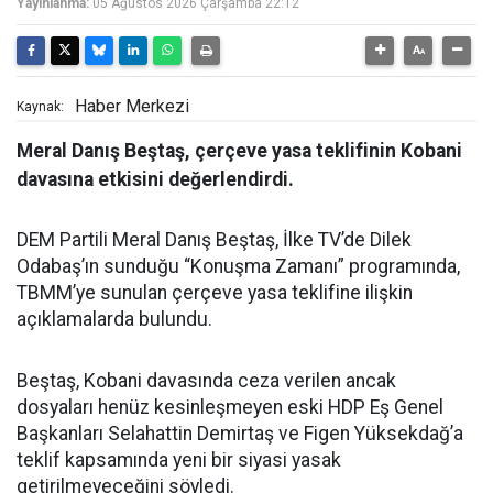
Yayınlanma:
05 Ağustos 2026 Çarşamba 22:12
Haber Merkezi
Kaynak:
Meral Danış Beştaş, çerçeve yasa teklifinin Kobani
davasına etkisini değerlendirdi.
DEM Partili Meral Danış Beştaş, İlke TV’de Dilek
Odabaş’ın sunduğu “Konuşma Zamanı” programında,
TBMM’ye sunulan çerçeve yasa teklifine ilişkin
açıklamalarda bulundu.
Beştaş, Kobani davasında ceza verilen ancak
dosyaları henüz kesinleşmeyen eski HDP Eş Genel
Başkanları Selahattin Demirtaş ve Figen Yüksekdağ’a
teklif kapsamında yeni bir siyasi yasak
getirilmeyeceğini söyledi.