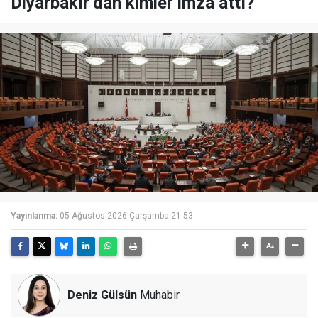
Diyarbakır’dan kimler imza attı?
Yayınlanma:
05 Ağustos 2026 Çarşamba 21:53
Deniz Gülsün
Muhabir