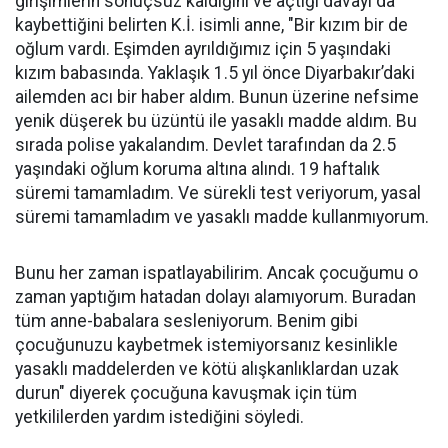
girişimlerin sonuçsuz kaldığını ve açtığı davayı da
kaybettiğini belirten K.İ. isimli anne, "Bir kızım bir de
oğlum vardı. Eşimden ayrıldığımız için 5 yaşındaki
kızım babasında. Yaklaşık 1.5 yıl önce Diyarbakır’daki
ailemden acı bir haber aldım. Bunun üzerine nefsime
yenik düşerek bu üzüntü ile yasaklı madde aldım. Bu
sırada polise yakalandım. Devlet tarafından da 2.5
yaşındaki oğlum koruma altına alındı. 19 haftalık
süremi tamamladım. Ve sürekli test veriyorum, yasal
süremi tamamladım ve yasaklı madde kullanmıyorum.
Bunu her zaman ispatlayabilirim. Ancak çocuğumu o
zaman yaptığım hatadan dolayı alamıyorum. Buradan
tüm anne-babalara sesleniyorum. Benim gibi
çocuğunuzu kaybetmek istemiyorsanız kesinlikle
yasaklı maddelerden ve kötü alışkanlıklardan uzak
durun" diyerek çocuğuna kavuşmak için tüm
yetkililerden yardım istediğini söyledi.