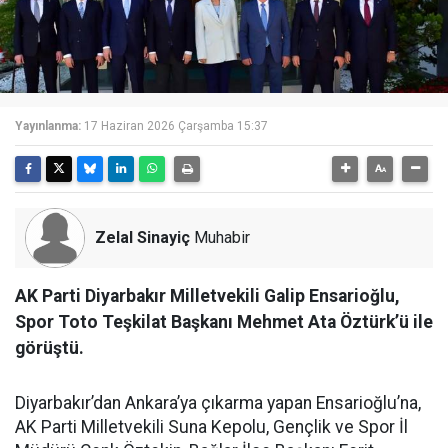
Yayınlanma:
17 Haziran 2026 Çarşamba 15:37
Zelal Sinayiç
Muhabir
AK Parti Diyarbakır Milletvekili Galip Ensarioğlu,
Spor Toto Teşkilat Başkanı Mehmet Ata Öztürk’ü ile
görüştü.
Diyarbakır’dan Ankara’ya çıkarma yapan Ensarioğlu’na,
AK Parti Milletvekili Suna Kepolu, Gençlik ve Spor İl