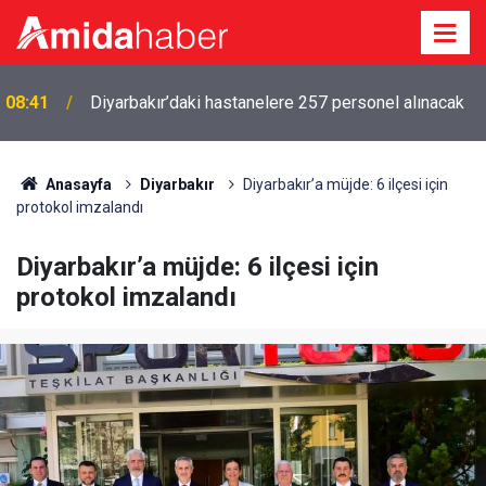
08:03
Amedspor altıncı sıradaydı, ilk üçe girdi
Anasayfa
Diyarbakır
Diyarbakır’a müjde: 6 ilçesi için
protokol imzalandı
Diyarbakır’a müjde: 6 ilçesi için
protokol imzalandı