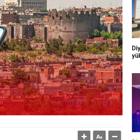
Di
yük