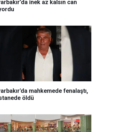
yarbakır’da inek az kalsın can
ıyordu
yarbakır'da mahkemede fenalaştı,
stanede öldü