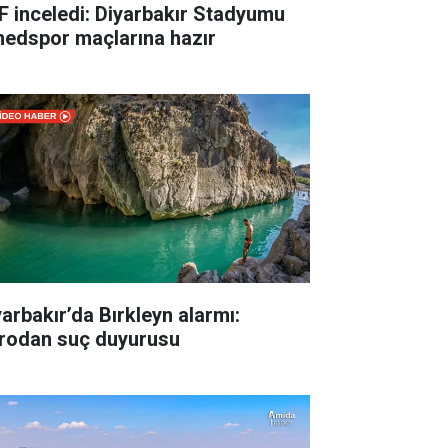
F inceledi: Diyarbakır Stadyumu
edspor maçlarına hazır
yarbakır’da Bırkleyn alarmı:
rodan suç duyurusu