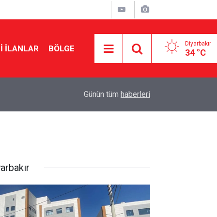
Diyarbakır
I İLANLAR
BÖLGE
34 °C
09:26
Feti Yıldız: Çerçeve yasa 430’un üzerinde oyla 
Günün tüm
haberleri
yarbakır