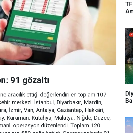
TF
Am
n: 91 gözaltı
Di
e aracılık ettiği değerlendirilen toplam 107
Ba
ehir merkezli İstanbul, Diyarbakır, Mardin,
ra, İzmir, Van, Antalya, Gaziantep, Hakkâri,
tay, Karaman, Kütahya, Malatya, Niğde, Düzce,
 zamanlı operasyon düzenlendi. Toplam 120