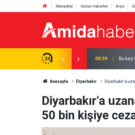
Manşetler
Günün Haberleri
Arşiv
S
yor: Tarih verildi
24
09:37
Hasanke
Anasayfa
Diyarbakır
Diyarbakır’a uz
Diyarbakır’a uza
50 bin kişiye cez