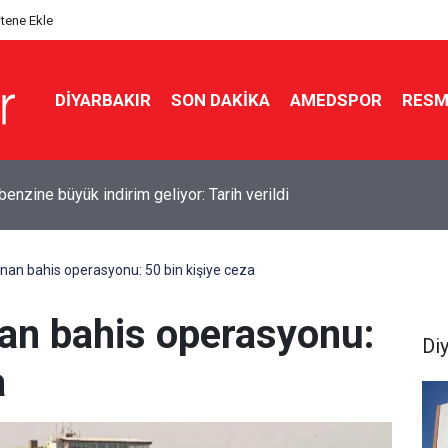
itene Ekle
DIYARBAKIR
SON DAKIKA
AMEDSPOR
RESM
yf Tüneli girişinde kaza: 12 yaralı
anan bahis operasyonu: 50 bin kişiye ceza
nan bahis operasyonu:
Di
a