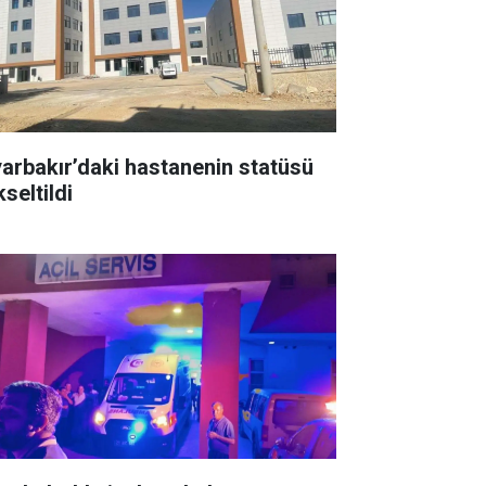
yarbakır’daki hastanenin statüsü
seltildi