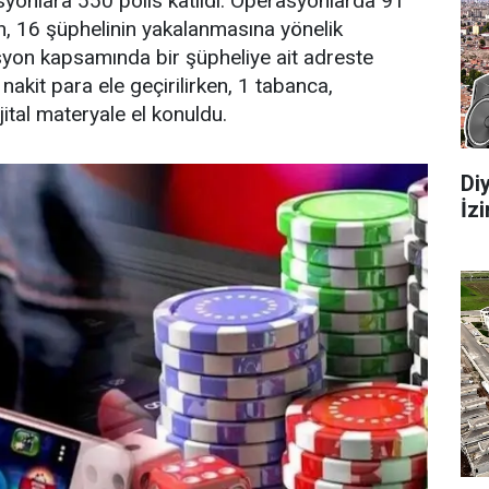
syonlara 550 polis katıldı. Operasyonlarda 91
en, 16 şüphelinin yakalanmasına yönelik
asyon kapsamında bir şüpheliye ait adreste
akit para ele geçirilirken, 1 tabanca,
jital materyale el konuldu.
Di
İz