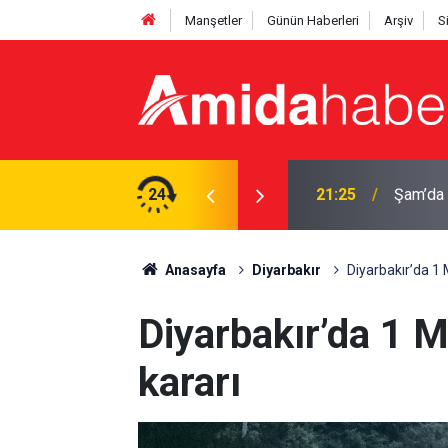
Manşetler
Günün Haberleri
Arşiv
S
ırı: Ölü ve yaralılar var
24
20:44
Diyarba
Anasayfa
Diyarbakır
Diyarbakır’da 1 
Diyarbakır’da 1 M
kararı