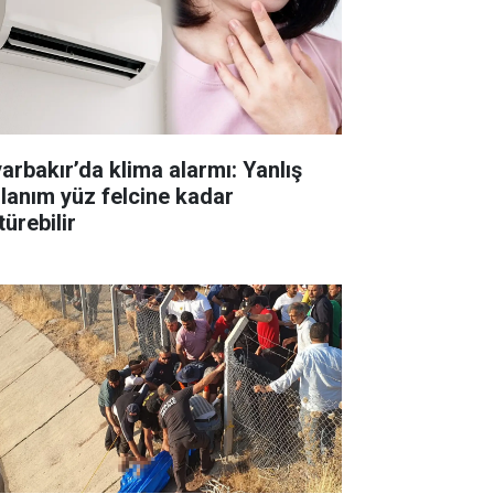
yarbakır’da klima alarmı: Yanlış
llanım yüz felcine kadar
ürebilir