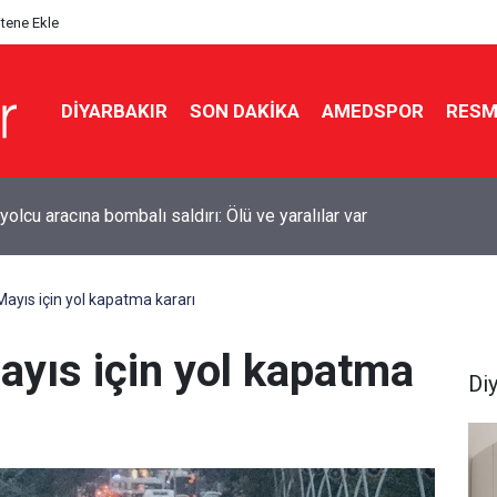
itene Ekle
DIYARBAKIR
SON DAKIKA
AMEDSPOR
RESM
kır’da sulama kanalına giren genç boğuldu
Mayıs için yol kapatma kararı
ayıs için yol kapatma
Di