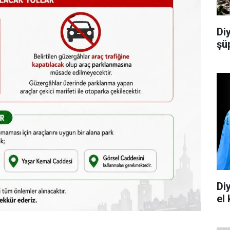
Di
şü
Di
el