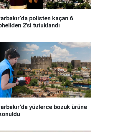
yarbakır’da polisten kaçan 6
pheliden 2’si tutuklandı
yarbakır’da yüzlerce bozuk ürüne
 konuldu