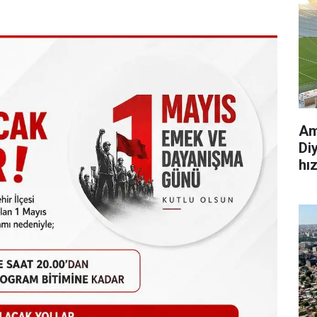
Am
Di
hı