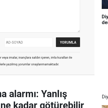
Di
de
veya imalar, inançlara saldırı içeren, imla kuralları ile
flerle yazılmış yorumlar onaylanmamaktadır.
ma alarmı: Yanlış
Di
ine kadar götürebilir