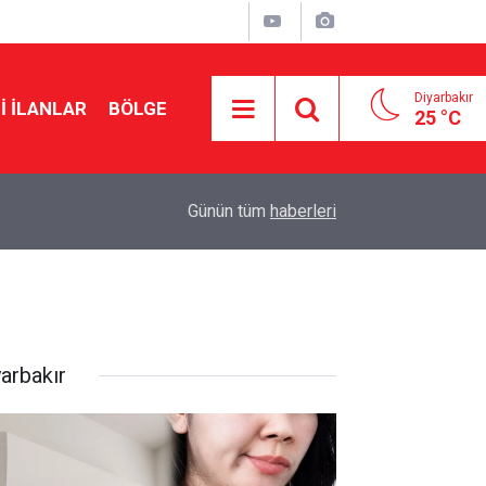
Diyarbakır
I İLANLAR
BÖLGE
25 °C
20:15
Cengiz Çandar’dan çerçeve yasa açıklaması
Günün tüm
haberleri
yarbakır