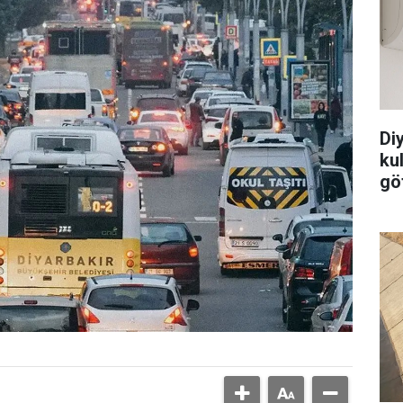
Di
ku
göt