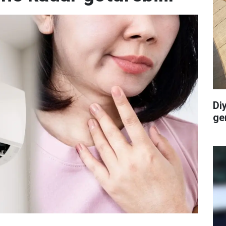
Di
ge