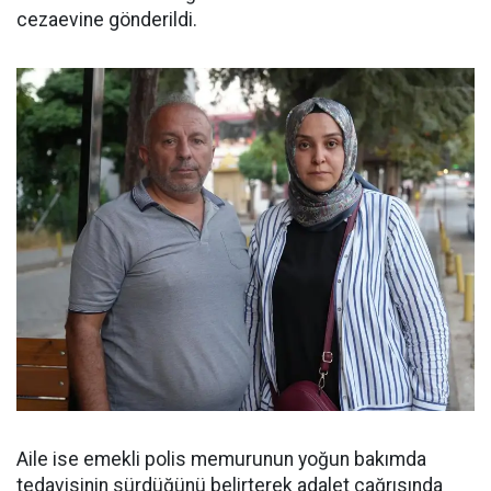
cezaevine gönderildi.
Aile ise emekli polis memurunun yoğun bakımda
tedavisinin sürdüğünü belirterek adalet çağrısında