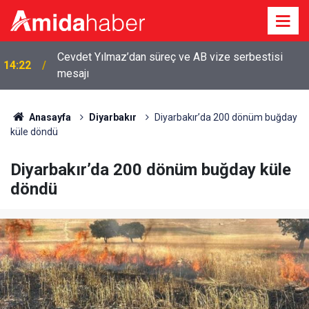
Cevdet Yılmaz’dan süreç ve AB vize serbestisi
14:22
mesajı
Vanlı Damlanur’un dosyası yeniden açıldı: Cinayet
14:12
çıktı
Anasayfa
Diyarbakır
Diyarbakır’da 200 dönüm buğday
küle döndü
Diyarbakır’da 200 dönüm buğday küle
döndü