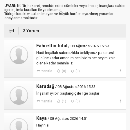
UYARI:
Küfür, hakaret, rencide edici cümleler veya imalar, inançlara saldırı
içeren, imla kuralları ile yazılmamış,
Türkçe karakter kullanılmayan ve büyük harflerle yazılmış yorumlar
onaylanmamaktadır.
3 Yorum
Fahrettin tutal
/ 08 Ağustos 2026 15:59
Hadi İnşallah sabırsızlıkla bekliyoruz pazartesi
gününe kadar amedim sen bizim her şeyimizsin
ölene kadar seninle iz
Yanıtla
(0)
(0)
Karadağ
/ 08 Ağustos 2026 15:33
İnşallah iyi bir başlangıç ile lige başlar
Yanıtla
(1)
(0)
Kaya
/ 08 Ağustos 2026 14:51
Hayırlısı