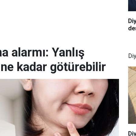
Di
de
ma alarmı: Yanlış
Di
ine kadar götürebilir
Di