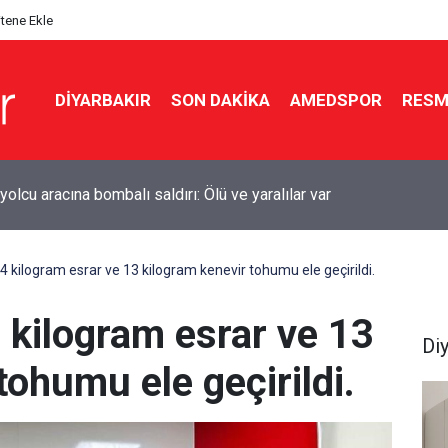
itene Ekle
DIYARBAKIR
SON DAKIKA
AMEDSPOR
RESM
olcu aracına bombalı saldırı: Ölü ve yaralılar var
kır’da sulama kanalına giren genç boğuldu
4 kilogram esrar ve 13 kilogram kenevir tohumu ele geçirildi.
 kilogram esrar ve 13
Di
tohumu ele geçirildi.