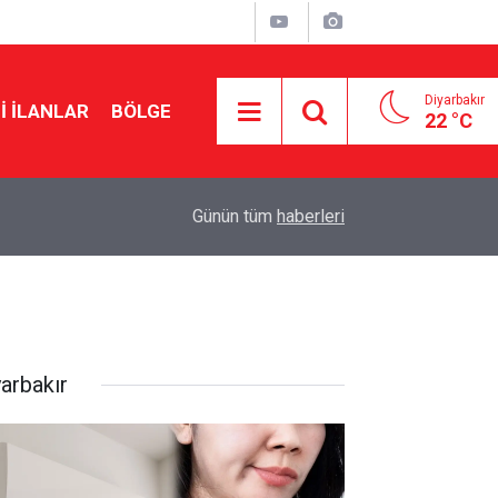
Diyarbakır
I İLANLAR
BÖLGE
22 °C
20:15
Cengiz Çandar’dan çerçeve yasa açıklaması
Günün tüm
haberleri
yarbakır