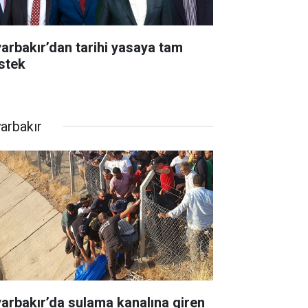
yarbakır’dan tarihi yasaya tam
stek
yarbakır
yarbakır’da sulama kanalına giren