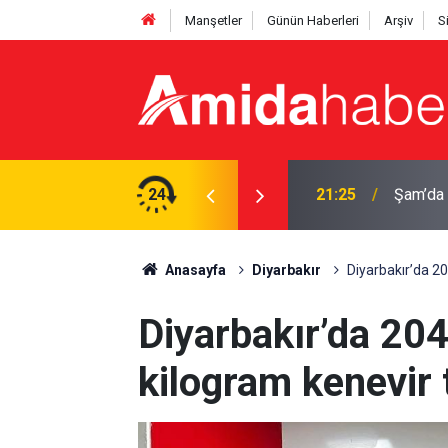
Manşetler
Günün Haberleri
Arşiv
S
21:25
Şam’da y
24
20:44
Diyarba
Anasayfa
Diyarbakır
Diyarbakır’da 20
Diyarbakır’da 204
kilogram kenevir 