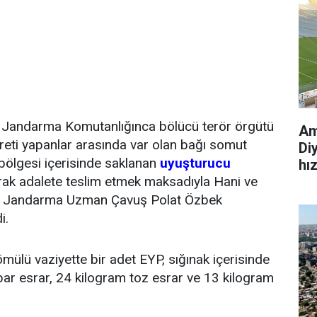
 İl Jandarma Komutanlığınca bölücü terör örgütü
Am
areti yapanlar arasında var olan bağı somut
Di
 bölgesi içerisinde saklanan
uyuşturucu
hı
arak adalete teslim etmek maksadıyla Hani ve
Şehit Jandarma Uzman Çavuş Polat Özbek
i.
lü vaziyette bir adet EYP, sığınak içerisinde
r esrar, 24 kilogram toz esrar ve 13 kilogram