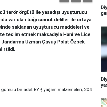
Di
ü terör örgütü ile yasadışı uyuşturucu
ge
nda var olan bağı somut deliller ile ortaya
sinde saklanan uyuşturucu maddeleri ve
lete teslim etmek maksadıyla Hani ve Lice
ehit Jandarma Uzman Çavuş Polat Özbek
irtildi.
Di
ya
 gömülü bir adet EYP, yaşam malzemeleri, 204