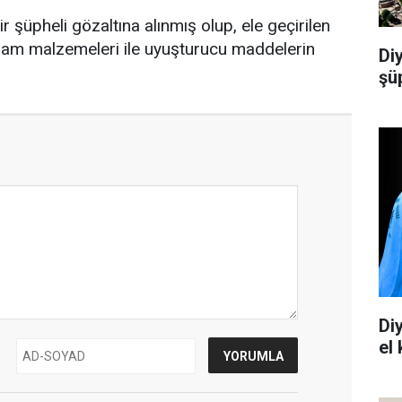
şüpheli gözaltına alınmış olup, ele geçirilen
şam malzemeleri ile uyuşturucu maddelerin
Di
şü
Di
el