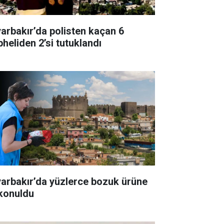
yarbakır’da polisten kaçan 6
pheliden 2’si tutuklandı
yarbakır’da yüzlerce bozuk ürüne
 konuldu