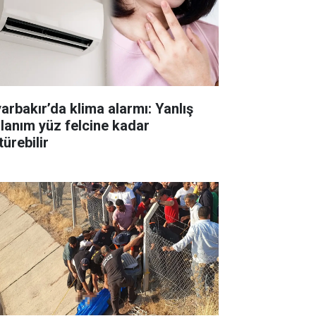
yarbakır’da klima alarmı: Yanlış
llanım yüz felcine kadar
ürebilir