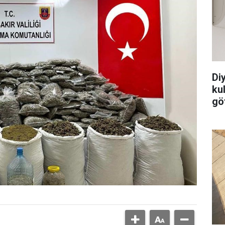
Di
ku
göt