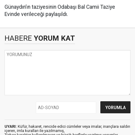
Günaydın’ın taziyesinin Odabaşı Bal Camii Taziye
Evinde verileceği paylaşıldı.
HABERE
YORUM KAT
UYARI:
Küfür, hakaret, rencide edici cümleler veya imalar, inançlara saldırı
içeren, imla kuralları ile yazılmamış,
Türkçe karakter kullanılmayan ve büyük harflerle yazılmış yorumlar