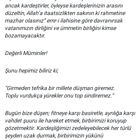
ancak kardeştirler, öyleyse kardeşlerinizin arasını
düzeltin, Allah’a itaatsizlikten sakının ki rahmetine
mazhar olasınız” emr-i ilahisine göre davranırsak
vatanımızın dirliğini ve ümmetin birliğini kimse
bozamayacaktır.
Değerli Müminler!
Şunu hepimiz biliriz ki;
“Girmeden tefrika bir millete düşman giremez.
Toplu vurdukça yürekler onu top sindiremez.”
Bugün bize düşen; fitneye karşı basiretle, ayrılığa karşı
vahdet şuuru ile hareket etmek, birbirimizi koruyup
gözetmektir. Kardeşliğimizi zedeleyebilecek her türlü
şeyden uzak durmak, birbirimizin yükünü