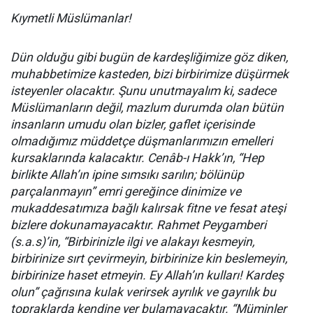
Kıymetli Müslümanlar!
Dün olduğu gibi bugün de kardeşliğimize göz diken,
muhabbetimize kasteden, bizi birbirimize düşürmek
isteyenler olacaktır. Şunu unutmayalım ki, sadece
Müslümanların değil, mazlum durumda olan bütün
insanların umudu olan bizler, gaflet içerisinde
olmadığımız müddetçe düşmanlarımızın emelleri
kursaklarında kalacaktır. Cenâb-ı Hakk’ın, “Hep
birlikte Allah’ın ipine sımsıkı sarılın; bölünüp
parçalanmayın” emri gereğince dinimize ve
mukaddesatımıza bağlı kalırsak fitne ve fesat ateşi
bizlere dokunamayacaktır. Rahmet Peygamberi
(s.a.s)’in, “Birbirinizle ilgi ve alakayı kesmeyin,
birbirinize sırt çevirmeyin, birbirinize kin beslemeyin,
birbirinize haset etmeyin. Ey Allah’ın kulları! Kardeş
olun” çağrısına kulak verirsek ayrılık ve gayrılık bu
topraklarda kendine yer bulamayacaktır. “Müminler