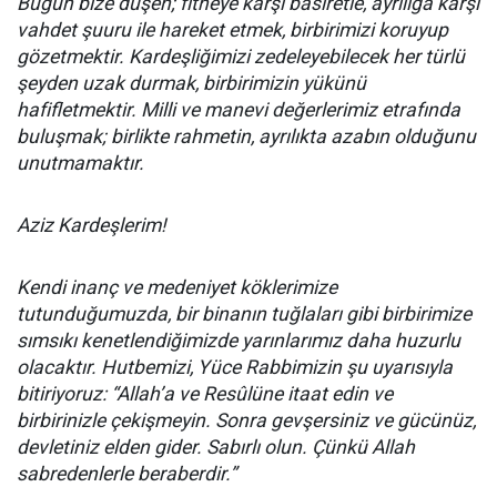
Bugün bize düşen; fitneye karşı basiretle, ayrılığa karşı
vahdet şuuru ile hareket etmek, birbirimizi koruyup
gözetmektir. Kardeşliğimizi zedeleyebilecek her türlü
şeyden uzak durmak, birbirimizin yükünü
hafifletmektir. Milli ve manevi değerlerimiz etrafında
buluşmak; birlikte rahmetin, ayrılıkta azabın olduğunu
unutmamaktır.
Aziz Kardeşlerim!
Kendi inanç ve medeniyet köklerimize
tutunduğumuzda, bir binanın tuğlaları gibi birbirimize
sımsıkı kenetlendiğimizde yarınlarımız daha huzurlu
olacaktır. Hutbemizi, Yüce Rabbimizin şu uyarısıyla
bitiriyoruz: “Allah’a ve Resûlüne itaat edin ve
birbirinizle çekişmeyin. Sonra gevşersiniz ve gücünüz,
devletiniz elden gider. Sabırlı olun. Çünkü Allah
sabredenlerle beraberdir.”