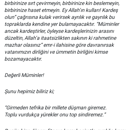
birbirinize sırt çevirmeyin, birbirinize kin beslemeyin,
birbirinize haset etmeyin. Ey Allah’ın kulları! Kardeş
olun” çağrısına kulak verirsek ayrılık ve gayrılık bu
topraklarda kendine yer bulamayacaktır. “Müminler
ancak kardeştirler, öyleyse kardeşlerinizin arasını
düzeltin, Allah’a itaatsizlikten sakının ki rahmetine
mazhar olasınız” emr-i ilahisine göre davranırsak
vatanımızın dirliğini ve ümmetin birliğini kimse
bozamayacaktır.
Değerli Müminler!
Şunu hepimiz biliriz ki;
“Girmeden tefrika bir millete düşman giremez.
Toplu vurdukça yürekler onu top sindiremez.”