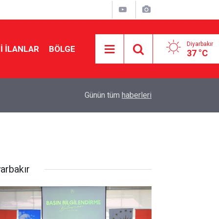
Diyarbakır
I İLANLAR
BÖLGE
37 °C
14:45
Diyarbakır’da yeşil arıkuşunun avı objektife yans
Günün tüm
haberleri
yarbakır