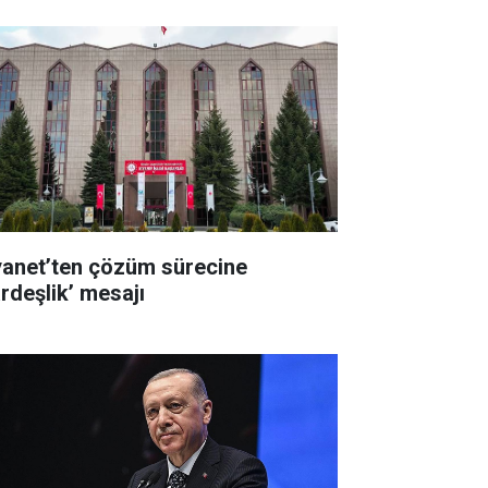
yanet’ten çözüm sürecine
ardeşlik’ mesajı