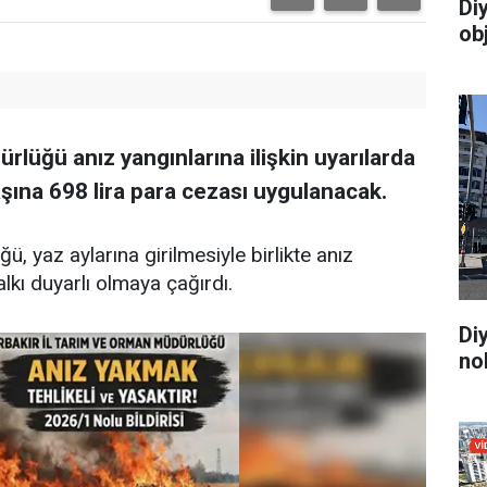
Di
ob
rlüğü anız yangınlarına ilişkin uyarılarda
şına 698 lira para cezası uygulanacak.
, yaz aylarına girilmesiyle birlikte anız
alkı duyarlı olmaya çağırdı.
Di
no