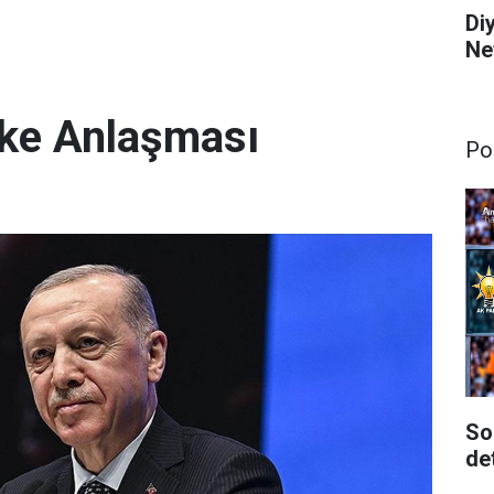
Di
Ne
ke Anlaşması
Pol
So
de