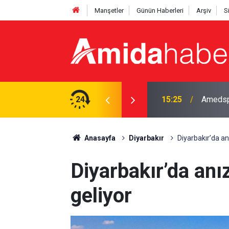
Manşetler
Günün Haberleri
Arşiv
S
fta maç programı belli oldu
24
15:13
Adalet 
Anasayfa
Diyarbakır
Diyarbakır’da an
Diyarbakır’da anı
geliyor