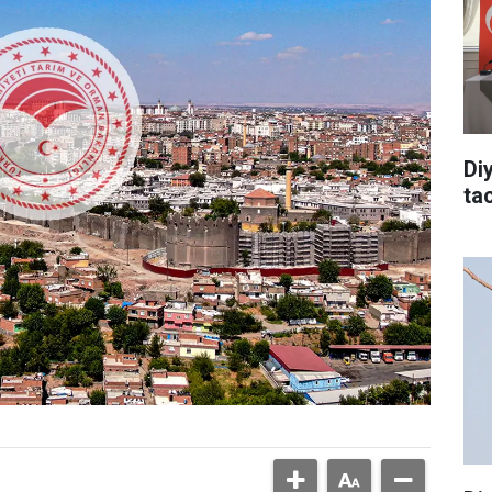
Di
tac