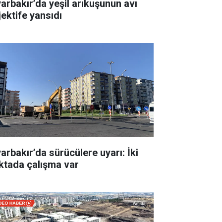
yarbakır’da yeşil arıkuşunun avı
jektife yansıdı
yarbakır’da sürücülere uyarı: İki
ktada çalışma var