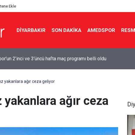
itene Ekle
DIYARBAKIR
SON DAKIKA
AMEDSPOR
RESM
Bakanı: Kayyımlar kalacak, Demirtaş çıkamayacak
ız yakanlara ağır ceza geliyor
z yakanlara ağır ceza
Di