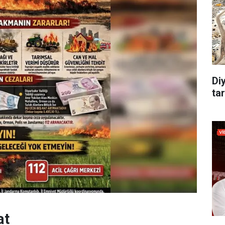
Di
tar
at