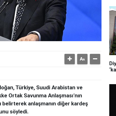
Di
‘k
ğan, Türkiye, Suudi Arabistan ve
kke Ortak Savunma Anlaşması’nın
ını belirterek anlaşmanın diğer kardeş
ğunu söyledi.