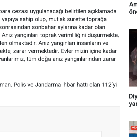
Am
para cezası uygulanacağı belirtilen açıklamada
ön
k yapıya sahip olup, mutlak surette toprağa
at sonrasından sonbahar aylarına kadar olan
 Anız yangınları toprak verimliliğini düşürmekte,
n olmaktadır. Anız yangınları insanların ve
kte, zarar vermektedir. Evlerimizin içine kadar
vanlarımız, tüm doğa anız yangınlarından zarar
Orman, Polis ve Jandarma ihbar hattı olan 112’yi
Di
yar