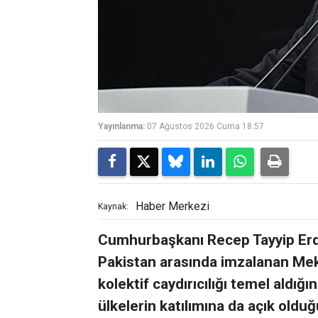
Yayınlanma:
07 Ağustos 2026 Cuma 18:57
Haber Merkezi
Kaynak:
Cumhurbaşkanı Recep Tayyip Erdo
Pakistan arasında imzalanan Me
kolektif caydırıcılığı temel aldığ
ülkelerin katılımına da açık oldu