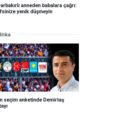
yarbakırlı anneden babalara çağrı:
fsinize yenik düşmeyin
itika
n seçim anketinde Demirtaş
tayı