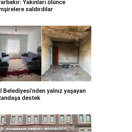
yarbakır: Yakınları ölünce
mşirelere saldırdılar
il Belediyesi'nden yalnız yaşayan
tandaşa destek