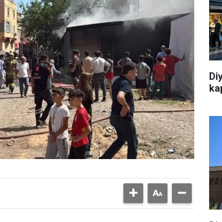
Di
ka