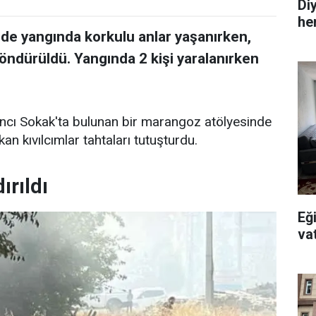
Di
he
de yangında korkulu anlar yaşanırken,
söndürüldü. Yangında 2 kişi yaralanırken
'ıncı Sokak'ta bulunan bir marangoz atölyesinde
an kıvılcımlar tahtaları tutuşturdu.
ırıldı
Eğ
va