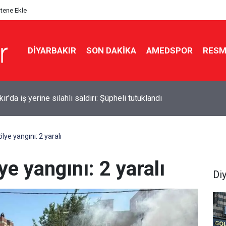
itene Ekle
DIYARBAKIR
SON DAKIKA
AMEDSPOR
RESM
Ballet imza için Diyarbakır’a geliyor
lye yangını: 2 yaralı
ye yangını: 2 yaralı
Di