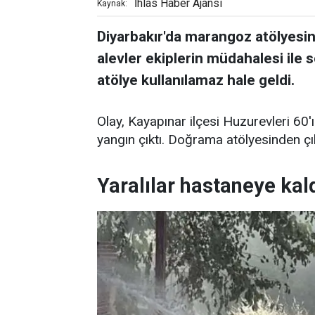
İhlas Haber Ajansı
Kaynak:
Diyarbakır'da marangoz atölyesin
alevler ekiplerin müdahalesi ile 
atölye kullanılamaz hale geldi.
Olay, Kayapınar ilçesi Huzurevleri 60
yangın çıktı. Doğrama atölyesinden çık
Yaralılar hastaneye kald