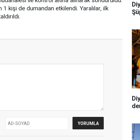
 müdahalesi ile kontrol altına alınarak söndürüldü.
Diy
1 kişi de dumandan etkilendi. Yaralılar, ilk
Şü
dırıldı.
Di
de