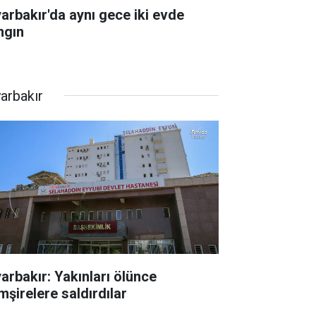
yarbakır'da aynı gece iki evde
ngın
yarbakır
yarbakır: Yakınları ölünce
mşirelere saldırdılar