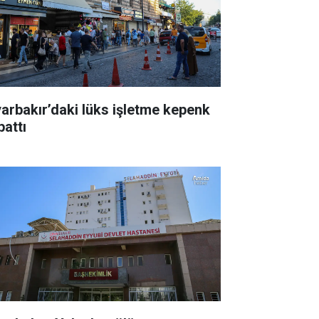
yarbakır’daki lüks işletme kepenk
pattı