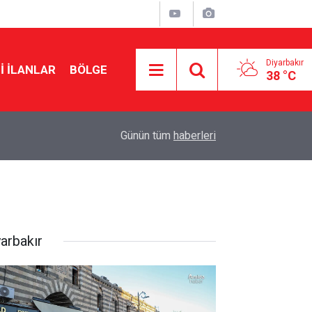
Diyarbakır
I İLANLAR
BÖLGE
38 °C
14:13
Gaz lambası yağı içen 2 yaşındaki çocuk Diyarba
Günün tüm
haberleri
yarbakır