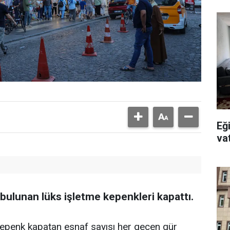
Eğ
va
 bulunan lüks işletme kepenkleri kapattı.
a kepenk kapatan esnaf sayısı her geçen gür