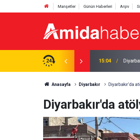
Manşetler
Günün Haberleri
Arşiv
S
dırı: Şüpheli tutuklandı
24
14:53
Samuel 
Anasayfa
Diyarbakır
Diyarbakır'da atö
Diyarbakır'da atöl