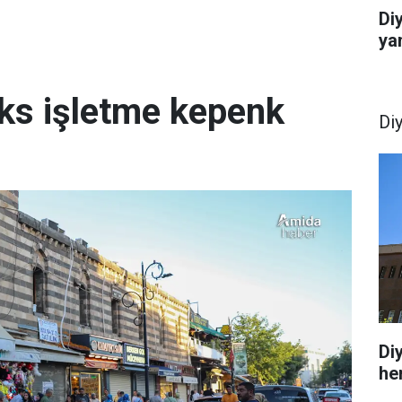
Di
ya
üks işletme kepenk
Di
Di
he