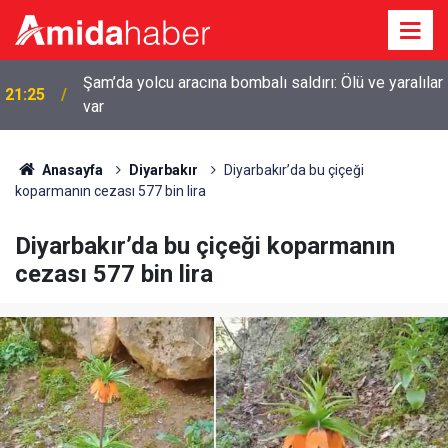
r
20:44
Diyarbakır’da sulama kanalına giren genç boğuldu
Anasayfa
Diyarbakır
Diyarbakır’da bu çiçeği
koparmanın cezası 577 bin lira
Diyarbakır’da bu çiçeği koparmanın
cezası 577 bin lira