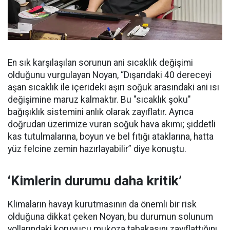
En sık karşılaşılan sorunun ani sıcaklık değişimi
olduğunu vurgulayan Noyan, “Dışarıdaki 40 dereceyi
aşan sıcaklık ile içerideki aşırı soğuk arasındaki ani ısı
değişimine maruz kalmaktır. Bu "sıcaklık şoku"
bağışıklık sistemini anlık olarak zayıflatır. Ayrıca
doğrudan üzerimize vuran soğuk hava akımı; şiddetli
kas tutulmalarına, boyun ve bel fıtığı ataklarına, hatta
yüz felcine zemin hazırlayabilir” diye konuştu.
‘Kimlerin durumu daha kritik’
Klimaların havayı kurutmasının da önemli bir risk
olduğuna dikkat çeken Noyan, bu durumun solunum
yollarındaki koruyucu mukoza tabakasını zayıflattığını