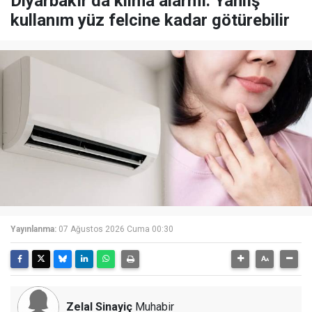
Diyarbakır’da klima alarmı: Yanlış
kullanım yüz felcine kadar götürebilir
Yayınlanma:
07 Ağustos 2026 Cuma 00:30
Zelal Sinayiç
Muhabir