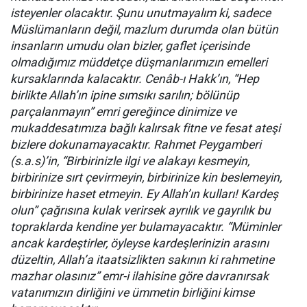
isteyenler olacaktır. Şunu unutmayalım ki, sadece
Müslümanların değil, mazlum durumda olan bütün
insanların umudu olan bizler, gaflet içerisinde
olmadığımız müddetçe düşmanlarımızın emelleri
kursaklarında kalacaktır. Cenâb-ı Hakk’ın, “Hep
birlikte Allah’ın ipine sımsıkı sarılın; bölünüp
parçalanmayın” emri gereğince dinimize ve
mukaddesatımıza bağlı kalırsak fitne ve fesat ateşi
bizlere dokunamayacaktır. Rahmet Peygamberi
(s.a.s)’in, “Birbirinizle ilgi ve alakayı kesmeyin,
birbirinize sırt çevirmeyin, birbirinize kin beslemeyin,
birbirinize haset etmeyin. Ey Allah’ın kulları! Kardeş
olun” çağrısına kulak verirsek ayrılık ve gayrılık bu
topraklarda kendine yer bulamayacaktır. “Müminler
ancak kardeştirler, öyleyse kardeşlerinizin arasını
düzeltin, Allah’a itaatsizlikten sakının ki rahmetine
mazhar olasınız” emr-i ilahisine göre davranırsak
vatanımızın dirliğini ve ümmetin birliğini kimse