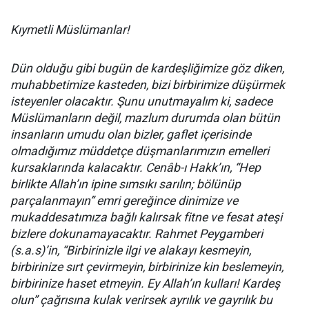
Kıymetli Müslümanlar!
Dün olduğu gibi bugün de kardeşliğimize göz diken,
muhabbetimize kasteden, bizi birbirimize düşürmek
isteyenler olacaktır. Şunu unutmayalım ki, sadece
Müslümanların değil, mazlum durumda olan bütün
insanların umudu olan bizler, gaflet içerisinde
olmadığımız müddetçe düşmanlarımızın emelleri
kursaklarında kalacaktır. Cenâb-ı Hakk’ın, “Hep
birlikte Allah’ın ipine sımsıkı sarılın; bölünüp
parçalanmayın” emri gereğince dinimize ve
mukaddesatımıza bağlı kalırsak fitne ve fesat ateşi
bizlere dokunamayacaktır. Rahmet Peygamberi
(s.a.s)’in, “Birbirinizle ilgi ve alakayı kesmeyin,
birbirinize sırt çevirmeyin, birbirinize kin beslemeyin,
birbirinize haset etmeyin. Ey Allah’ın kulları! Kardeş
olun” çağrısına kulak verirsek ayrılık ve gayrılık bu