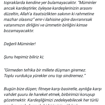
topraklarda kendine yer bulamayacaktır. “Müminler
ancak kardeştirler, öyleyse kardeşlerinizin arasını
düzeltin, Allah’a itaatsizlikten sakının ki rahmetine
mazhar olasınız” emr-i ilahisine göre davranırsak
vatanımızın dirliğini ve ümmetin birliğini kimse
bozamayacaktır.
Değerli Müminler!
Şunu hepimiz biliriz ki;
“Girmeden tefrika bir millete düşman giremez.
Toplu vurdukça yürekler onu top sindiremez.”
Bugün bize düşen; fitneye karşı basiretle, ayrılığa karşı
vahdet şuuru ile hareket etmek, birbirimizi koruyup
gözetmektir. Kardeşliğimizi zedeleyebilecek her türlü