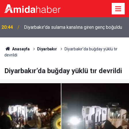
20:44
Diyarbakır’da sulama kanalına giren genç boğuldu
20:15
Cengiz Çandar’dan çerçeve yasa açıklaması
Anasayfa
Diyarbakır
Diyarbakır’da buğday yüklü tır
devrildi
Diyarbakır’da buğday yüklü tır devrildi