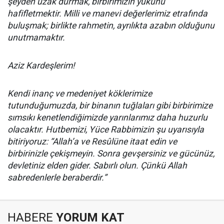
şeyden uzak durmak, birbirimizin yükünü
hafifletmektir. Milli ve manevi değerlerimiz etrafında
buluşmak; birlikte rahmetin, ayrılıkta azabın olduğunu
unutmamaktır.
Aziz Kardeşlerim!
Kendi inanç ve medeniyet köklerimize
tutunduğumuzda, bir binanın tuğlaları gibi birbirimize
sımsıkı kenetlendiğimizde yarınlarımız daha huzurlu
olacaktır. Hutbemizi, Yüce Rabbimizin şu uyarısıyla
bitiriyoruz: “Allah’a ve Resûlüne itaat edin ve
birbirinizle çekişmeyin. Sonra gevşersiniz ve gücünüz,
devletiniz elden gider. Sabırlı olun. Çünkü Allah
sabredenlerle beraberdir.”
HABERE
YORUM KAT