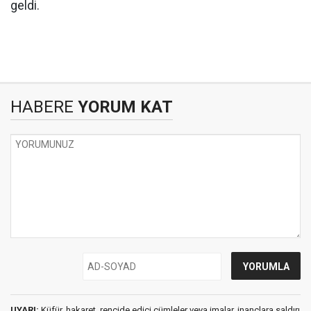
geldi.
HABERE
YORUM KAT
UYARI:
Küfür, hakaret, rencide edici cümleler veya imalar, inançlara saldırı