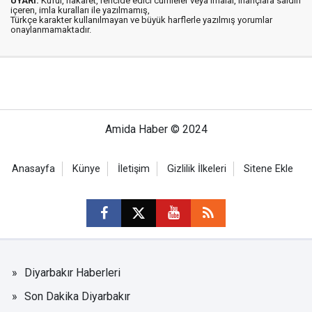
UYARI:
Küfür, hakaret, rencide edici cümleler veya imalar, inançlara saldırı
içeren, imla kuralları ile yazılmamış,
Türkçe karakter kullanılmayan ve büyük harflerle yazılmış yorumlar
onaylanmamaktadır.
Amida Haber © 2024
Anasayfa
Künye
İletişim
Gizlilik İlkeleri
Sitene Ekle
Diyarbakır Haberleri
Son Dakika Diyarbakır