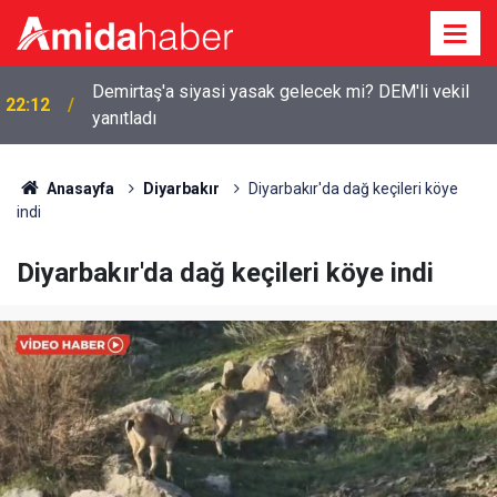
Demirtaş'a siyasi yasak gelecek mi? DEM'li vekil
22:12
yanıtladı
12 maddelik tarihi teklife Diyarbakır’dan kimler imza
21:53
attı?
Anasayfa
Diyarbakır
Diyarbakır'da dağ keçileri köye
indi
Diyarbakır'da dağ keçileri köye indi