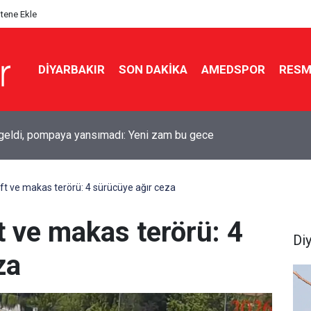
itene Ekle
DIYARBAKIR
SON DAKIKA
AMEDSPOR
RESM
r-Erzurumspor maçı öncesi kardeşlik vurgusu
ift ve makas terörü: 4 sürücüye ağır ceza
ft ve makas terörü: 4
Di
za