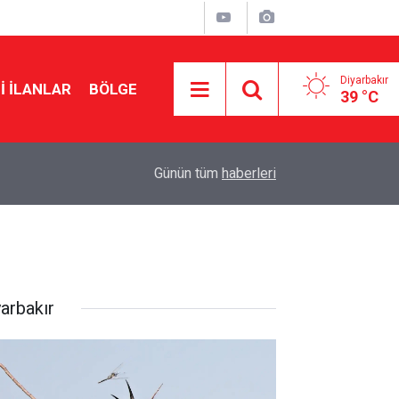
Diyarbakır
I İLANLAR
BÖLGE
39 °C
12:43
2026-2027 eğitim öğretim yılı takvimi belli oldu: İ
Günün tüm
haberleri
yarbakır