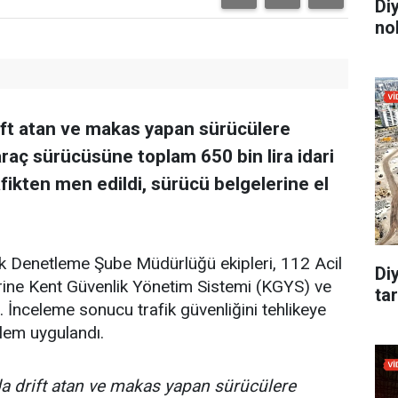
Di
no
rift atan ve makas yapan sürücülere
araç sürücüsüne toplam 650 bin lira idari
afikten men edildi, sürücü belgelerine el
ik Denetleme Şube Müdürlüğü ekipleri, 112 Acil
Di
erine Kent Güvenlik Yönetim Sistemi (KGYS) ve
tar
 İnceleme sonucu trafik güvenliğini tehlikeye
şlem uygulandı.
rda drift atan ve makas yapan sürücülere