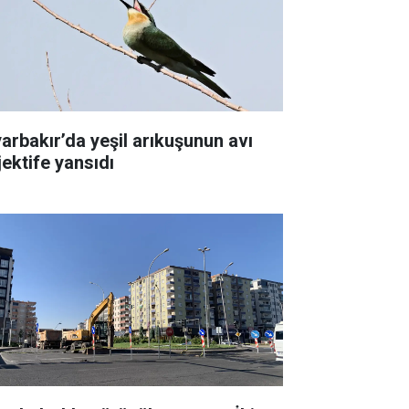
yarbakır’da yeşil arıkuşunun avı
jektife yansıdı