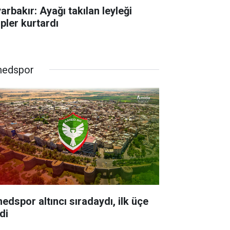
arbakır: Ayağı takılan leyleği
ipler kurtardı
edspor
edspor altıncı sıradaydı, ilk üçe
di