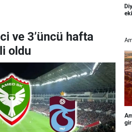
Diy
ek
ci ve 3’üncü hafta
Am
i oldu
Am
gir