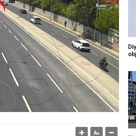
Di
ob