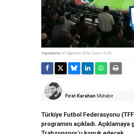
Yayınlanma:
07 Ağustos 2026 Cuma 15:25
Fırat Karahan
Muhabir
Türkiye Futbol Federasyonu (TFF)
programını açıkladı. Açıklamaya
Trabzonspor’u konuk edecek.