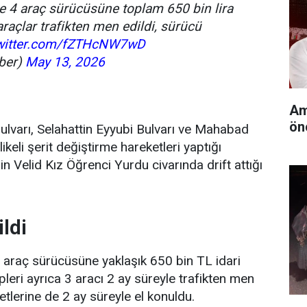
e 4 araç sürücüsüne toplam 650 bin lira
araçlar trafikten men edildi, sürücü
twitter.com/fZTHcNW7wD
ber)
May 13, 2026
Am
ön
ulvarı, Selahattin Eyyubi Bulvarı ve Mahabad
ikeli şerit değiştirme hareketleri yaptığı
Bin Velid Kız Öğrenci Yurdu civarında drift attığı
ildi
 4 araç sürücüsüne yaklaşık 650 bin TL idari
leri ayrıca 3 aracı 2 ay süreyle trafikten men
etlerine de 2 ay süreyle el konuldu.