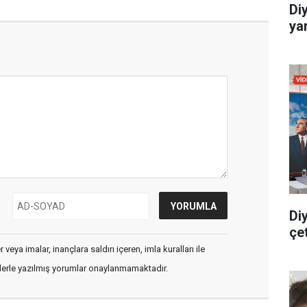
Di
yar
Di
çe
veya imalar, inançlara saldırı içeren, imla kuralları ile
flerle yazılmış yorumlar onaylanmamaktadır.