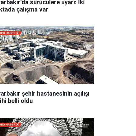
yarbakır’da sürücülere uyarı: İki
ktada çalışma var
yarbakır şehir hastanesinin açılışı
ihi belli oldu