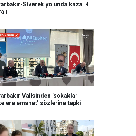
yarbakır-Siverek yolunda kaza: 4
alı
yarbakır Valisinden ‘sokaklar
telere emanet’ sözlerine tepki