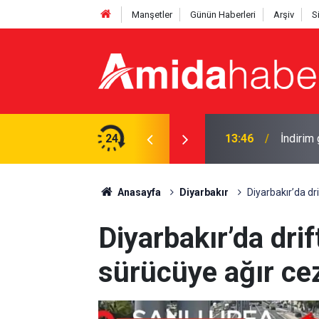
Manşetler
Günün Haberleri
Arşiv
S
dı: Yeni zam bu gece
24
12:56
Amedspo
Anasayfa
Diyarbakır
Diyarbakır’da dr
Diyarbakır’da dri
sürücüye ağır ce