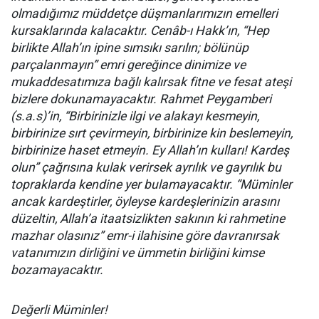
olmadığımız müddetçe düşmanlarımızın emelleri
kursaklarında kalacaktır. Cenâb-ı Hakk’ın, “Hep
birlikte Allah’ın ipine sımsıkı sarılın; bölünüp
parçalanmayın” emri gereğince dinimize ve
mukaddesatımıza bağlı kalırsak fitne ve fesat ateşi
bizlere dokunamayacaktır. Rahmet Peygamberi
(s.a.s)’in, “Birbirinizle ilgi ve alakayı kesmeyin,
birbirinize sırt çevirmeyin, birbirinize kin beslemeyin,
birbirinize haset etmeyin. Ey Allah’ın kulları! Kardeş
olun” çağrısına kulak verirsek ayrılık ve gayrılık bu
topraklarda kendine yer bulamayacaktır. “Müminler
ancak kardeştirler, öyleyse kardeşlerinizin arasını
düzeltin, Allah’a itaatsizlikten sakının ki rahmetine
mazhar olasınız” emr-i ilahisine göre davranırsak
vatanımızın dirliğini ve ümmetin birliğini kimse
bozamayacaktır.
Değerli Müminler!