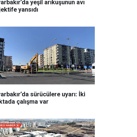
yarbakır’da yeşil arıkuşunun avı
jektife yansıdı
yarbakır’da sürücülere uyarı: İki
ktada çalışma var