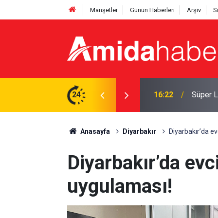
Manşetler
Günün Haberleri
Arşiv
S
 acı haber
24
16:22
Süper L
Anasayfa
Diyarbakır
Diyarbakır’da ev
Diyarbakır’da evci
uygulaması!