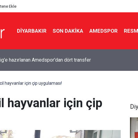
itene Ekle
DIYARBAKIR
SON DAKIKA
AMEDSPOR
RESM
ig'e hazırlanan Amedspor'dan dört transfer
cil hayvanlar için çip uygulaması!
l hayvanlar için çip
Di