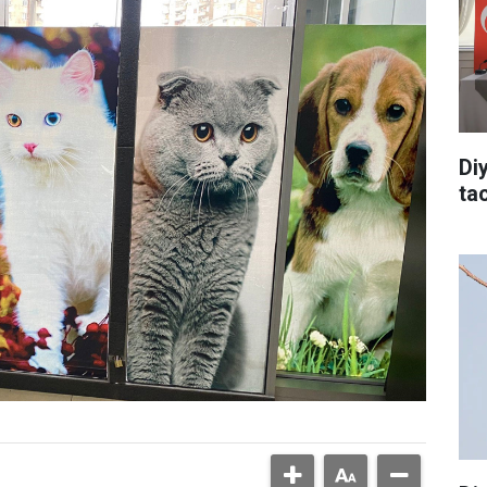
Di
tac