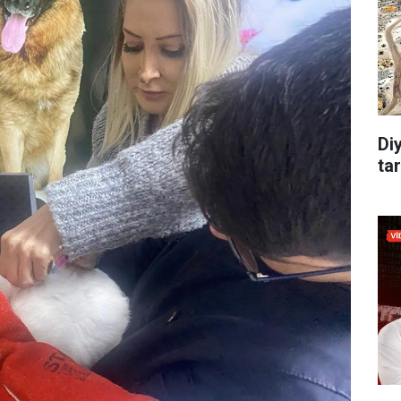
Di
tar