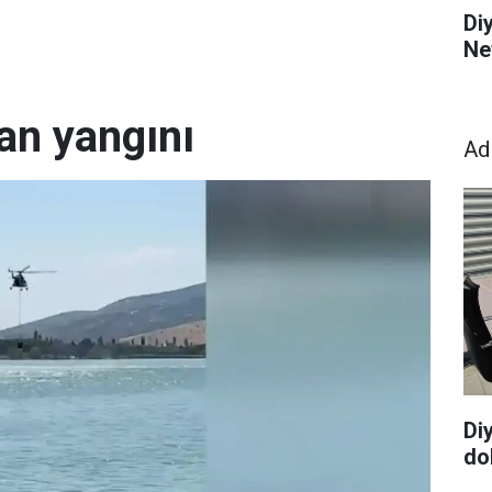
Di
Ne
an yangını
Ad
Di
dol