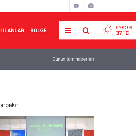
Diyarbakır
I İLANLAR
BÖLGE
37 °C
15:25
Amedspor’un 2’inci ve 3’üncü hafta maç programı
Günün tüm
haberleri
yarbakır