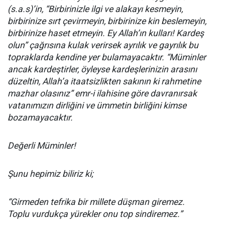
(s.a.s)’in, “Birbirinizle ilgi ve alakayı kesmeyin,
birbirinize sırt çevirmeyin, birbirinize kin beslemeyin,
birbirinize haset etmeyin. Ey Allah’ın kulları! Kardeş
olun” çağrısına kulak verirsek ayrılık ve gayrılık bu
topraklarda kendine yer bulamayacaktır. “Müminler
ancak kardeştirler, öyleyse kardeşlerinizin arasını
düzeltin, Allah’a itaatsizlikten sakının ki rahmetine
mazhar olasınız” emr-i ilahisine göre davranırsak
vatanımızın dirliğini ve ümmetin birliğini kimse
bozamayacaktır.
Değerli Müminler!
Şunu hepimiz biliriz ki;
“Girmeden tefrika bir millete düşman giremez.
Toplu vurdukça yürekler onu top sindiremez.”