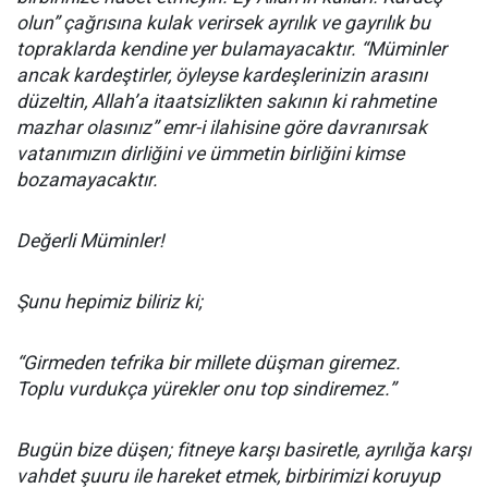
olun” çağrısına kulak verirsek ayrılık ve gayrılık bu
topraklarda kendine yer bulamayacaktır. “Müminler
ancak kardeştirler, öyleyse kardeşlerinizin arasını
düzeltin, Allah’a itaatsizlikten sakının ki rahmetine
mazhar olasınız” emr-i ilahisine göre davranırsak
vatanımızın dirliğini ve ümmetin birliğini kimse
bozamayacaktır.
Değerli Müminler!
Şunu hepimiz biliriz ki;
“Girmeden tefrika bir millete düşman giremez.
Toplu vurdukça yürekler onu top sindiremez.”
Bugün bize düşen; fitneye karşı basiretle, ayrılığa karşı
vahdet şuuru ile hareket etmek, birbirimizi koruyup