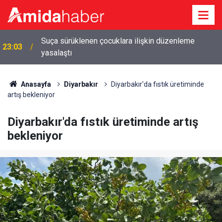
Suça sürüklenen çocuklara ilişkin düzenleme
23:03
yasalaştı
22:09
Diyarbakır'da diş kliniğine silahlı saldırı: 2 tutuklama
Anasayfa
Diyarbakır
Diyarbakır'da fıstık üretiminde
artış bekleniyor
Diyarbakır'da fıstık üretiminde artış
bekleniyor