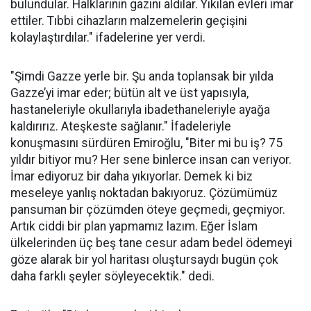
bulundular. Halklarının gazını aldılar. Yıkılan evleri imar
ettiler. Tıbbi cihazların malzemelerin geçişini
kolaylaştırdılar." ifadelerine yer verdi.
"Şimdi Gazze yerle bir. Şu anda toplansak bir yılda
Gazze’yi imar eder; bütün alt ve üst yapısıyla,
hastaneleriyle okullarıyla ibadethaneleriyle ayağa
kaldırırız. Ateşkeste sağlanır." İfadeleriyle
konuşmasını sürdüren Emiroğlu, "Biter mi bu iş? 75
yıldır bitiyor mu? Her sene binlerce insan can veriyor.
İmar ediyoruz bir daha yıkıyorlar. Demek ki biz
meseleye yanlış noktadan bakıyoruz. Çözümümüz
pansuman bir çözümden öteye geçmedi, geçmiyor.
Artık ciddi bir plan yapmamız lazım. Eğer İslam
ülkelerinden üç beş tane cesur adam bedel ödemeyi
göze alarak bir yol haritası oluştursaydı bugün çok
daha farklı şeyler söyleyecektik." dedi.