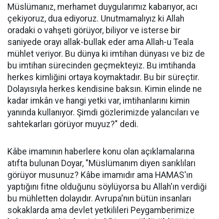
Müslümanız, merhamet duygularımız kabarıyor, acı
çekiyoruz, dua ediyoruz. Unutmamalıyız ki Allah
oradaki o vahşeti görüyor, biliyor ve isterse bir
saniyede orayı allak-bullak eder ama Allah-u Teala
mühlet veriyor. Bu dünya ki imtihan dünyası ve biz de
bu imtihan sürecinden geçmekteyiz. Bu imtihanda
herkes kimliğini ortaya koymaktadır. Bu bir süreçtir.
Dolayısıyla herkes kendisine baksın. Kimin elinde ne
kadar imkân ve hangi yetki var, imtihanlarını kimin
yanında kullanıyor. Şimdi gözlerimizde yalancıları ve
sahtekarları görüyor muyuz?" dedi.
Kâbe imamının haberlere konu olan açıklamalarına
atıfta bulunan Doyar, "Müslümanım diyen sarıklıları
görüyor musunuz? Kâbe imamıdır ama HAMAS'ın
yaptığını fitne olduğunu söylüyorsa bu Allah'ın verdiği
bu mühletten dolayıdır. Avrupa'nın bütün insanları
sokaklarda ama devlet yetkilileri Peygamberimize