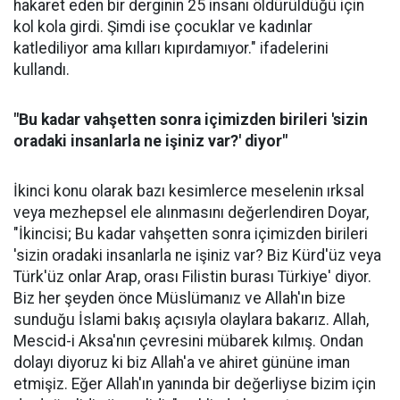
hakaret eden bir derginin 25 insanı öldürüldüğü için
kol kola girdi. Şimdi ise çocuklar ve kadınlar
katlediliyor ama kılları kıpırdamıyor." ifadelerini
kullandı.
"Bu kadar vahşetten sonra içimizden birileri 'sizin
oradaki insanlarla ne işiniz var?' diyor"
İkinci konu olarak bazı kesimlerce meselenin ırksal
veya mezhepsel ele alınmasını değerlendiren Doyar,
"İkincisi; Bu kadar vahşetten sonra içimizden birileri
'sizin oradaki insanlarla ne işiniz var? Biz Kürd'üz veya
Türk'üz onlar Arap, orası Filistin burası Türkiye' diyor.
Biz her şeyden önce Müslümanız ve Allah'ın bize
sunduğu İslami bakış açısıyla olaylara bakarız. Allah,
Mescid-i Aksa'nın çevresini mübarek kılmış. Ondan
dolayı diyoruz ki biz Allah'a ve ahiret gününe iman
etmişiz. Eğer Allah'ın yanında bir değerliyse bizim için