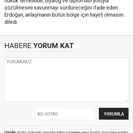
hukuk temelinde, diyalog ve diplomasi yoluyla
çözülmesini savunmayı sürdüreceğini ifade eden
Erdoğan, anlaşmanın bütün bölge için hayırlı olmasını
diledi.
HABERE
YORUM KAT
UYARI:
Küfür, hakaret, rencide edici cümleler veya imalar, inançlara saldırı