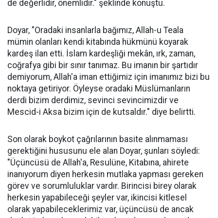
de değerlidir, önemlidir." şeklinde konuştu.
Doyar, "Oradaki insanlarla bağımız, Allah-u Teala
mümin olanları kendi kitabında hükmünü koyarak
kardeş ilan etti. İslam kardeşliği mekân, ırk, zaman,
coğrafya gibi bir sınır tanımaz. Bu imanın bir şartıdır
demiyorum, Allah'a iman ettiğimiz için imanımız bizi bu
noktaya getiriyor. Öyleyse oradaki Müslümanların
derdi bizim derdimiz, sevinci sevincimizdir ve
Mescid-i Aksa bizim için de kutsaldır." diye belirtti.
Son olarak boykot çağrılarının basite alınmaması
gerektiğini hususunu ele alan Doyar, şunları söyledi:
"Üçüncüsü de Allah'a, Resulüne, Kitabına, ahirete
inanıyorum diyen herkesin mutlaka yapması gereken
görev ve sorumluluklar vardır. Birincisi birey olarak
herkesin yapabileceği şeyler var, ikincisi kitlesel
olarak yapabileceklerimiz var, üçüncüsü de ancak