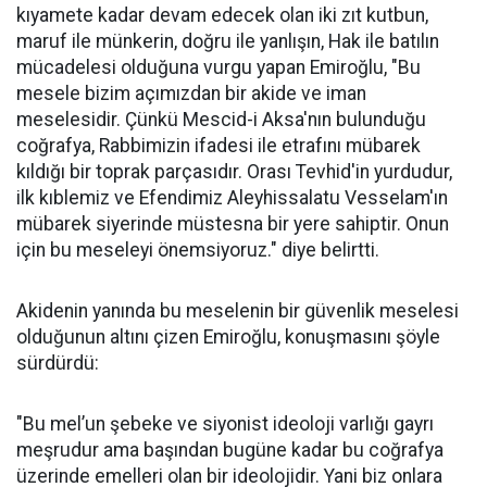
kıyamete kadar devam edecek olan iki zıt kutbun,
maruf ile münkerin, doğru ile yanlışın, Hak ile batılın
mücadelesi olduğuna vurgu yapan Emiroğlu, "Bu
mesele bizim açımızdan bir akide ve iman
meselesidir. Çünkü Mescid-i Aksa'nın bulunduğu
coğrafya, Rabbimizin ifadesi ile etrafını mübarek
kıldığı bir toprak parçasıdır. Orası Tevhid'in yurdudur,
ilk kıblemiz ve Efendimiz Aleyhissalatu Vesselam'ın
mübarek siyerinde müstesna bir yere sahiptir. Onun
için bu meseleyi önemsiyoruz." diye belirtti.
Akidenin yanında bu meselenin bir güvenlik meselesi
olduğunun altını çizen Emiroğlu, konuşmasını şöyle
sürdürdü:
"Bu mel’un şebeke ve siyonist ideoloji varlığı gayrı
meşrudur ama başından bugüne kadar bu coğrafya
üzerinde emelleri olan bir ideolojidir. Yani biz onlara