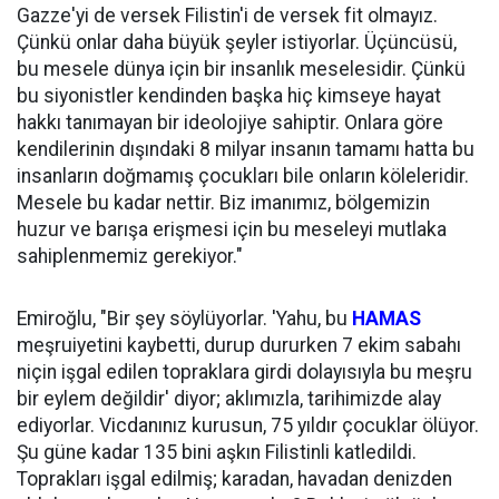
Gazze'yi de versek Filistin'i de versek fit olmayız.
Çünkü onlar daha büyük şeyler istiyorlar. Üçüncüsü,
bu mesele dünya için bir insanlık meselesidir. Çünkü
bu siyonistler kendinden başka hiç kimseye hayat
hakkı tanımayan bir ideolojiye sahiptir. Onlara göre
kendilerinin dışındaki 8 milyar insanın tamamı hatta bu
insanların doğmamış çocukları bile onların köleleridir.
Mesele bu kadar nettir. Biz imanımız, bölgemizin
huzur ve barışa erişmesi için bu meseleyi mutlaka
sahiplenmemiz gerekiyor."
Emiroğlu, "Bir şey söylüyorlar. 'Yahu, bu
HAMAS
meşruiyetini kaybetti, durup dururken 7 ekim sabahı
niçin işgal edilen topraklara girdi dolayısıyla bu meşru
bir eylem değildir' diyor; aklımızla, tarihimizde alay
ediyorlar. Vicdanınız kurusun, 75 yıldır çocuklar ölüyor.
Şu güne kadar 135 bini aşkın Filistinli katledildi.
Toprakları işgal edilmiş; karadan, havadan denizden