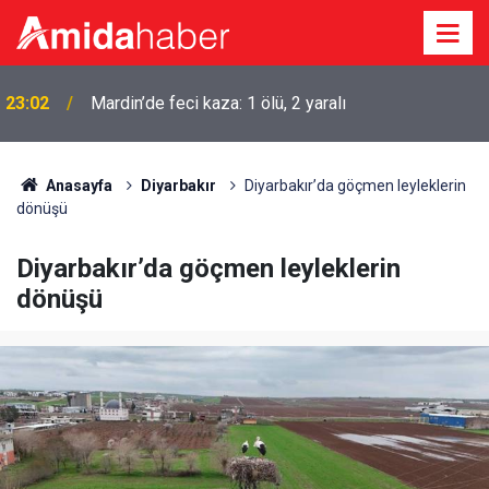
22:50
Cumhurbaşkanı Erdoğan Suudi Arabistan’a gidiyor
Anasayfa
Diyarbakır
Diyarbakır’da göçmen leyleklerin
dönüşü
Diyarbakır’da göçmen leyleklerin
dönüşü