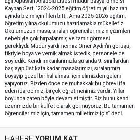
Eğil Alpaslan Anadolu Lisesi müdür başyardımcısı
Kayhan Sert, "2024-2025 eğitim öğretim yılı haziran
ayında bizim için filen bitti. Ama 2025-2026 eğitim,
öğretim yılına okulumuzu hazırlamakla mükellefiz.
Okulumuzun masa, sıraları öğrencilerimizin çizimleri
sebebiyle çok hırpalanmış ve tamir görmesi
gerekliydi. Müdür yardımcımız Ömer Aydın’ın görüşü,
fikriyle boya ve vernik almak istedik, personele de
söyledik. Kendi imkanlarımızla şu anda 9. sınıflardan
başlayıp üst kata kadar masalarımızı, sıralarımızı
boyayıp güzel bir hal alması için elimizden geleni
yapıyoruz. Bizden önce de muhakkak bu görevi ifa
eden idarecimiz, birçok öğretmenimiz vardır. Yıllar
boyunca zaten böyle devam etmiştir. Biz bunu kendi
üzerimizde bir külfet olarak görmüyoruz. Bu tamamen
öğrencilerimiz için, tamamen milletimiz için" dedi.
HABERE
YORUM KAT