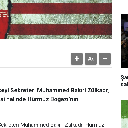
Şa
sal
seyi Sekreteri Muhammed Bakıri Zülkadr,
i halinde Hürmüz Boğazı’nın
 Sekreteri Muhammed Bakıri Zülkadr, Hürmüz