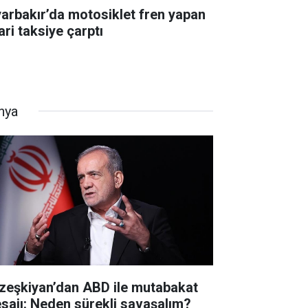
yarbakır’da motosiklet fren yapan
ari taksiye çarptı
nya
zeşkiyan’dan ABD ile mutabakat
sajı: Neden sürekli savaşalım?