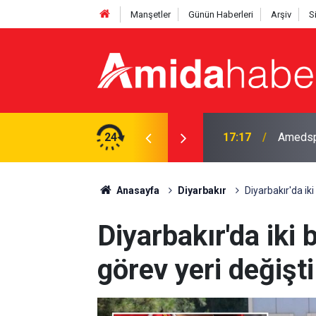
Manşetler
Günün Haberleri
Arşiv
S
orluk anlaşmasını yeniledi
24
16:45
Hakkari
Anasayfa
Diyarbakır
Diyarbakır'da iki
Diyarbakır'da iki 
görev yeri değişti