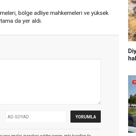
eleri, bölge adliye mahkemeleri ve yüksek
tama da yer aldı.
Di
ha
veya imalar, inançlara saldırı içeren, imla kuralları ile