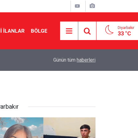
Diyarbakır
I İLANLAR
BÖLGE
33 °C
16:40
Van Gölü’nde sürüklenen 2 kişi kurtarıldı
Günün tüm
haberleri
yarbakır