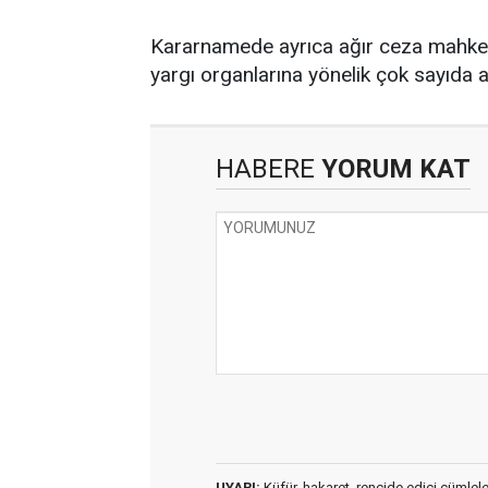
Kararnamede ayrıca ağır ceza mahkem
yargı organlarına yönelik çok sayıda a
HABERE
YORUM KAT
UYARI:
Küfür, hakaret, rencide edici cümleler 