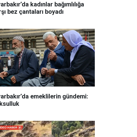
yarbakır’da kadınlar bağımlılığa
rşı bez çantaları boyadı
yarbakır’da emeklilerin gündemi:
ksulluk