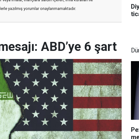
Di
flerle yazılmış yorumlar onaylanmamaktadır.
tic
mesajı: ABD’ye 6 şart
Dü
Pe
me