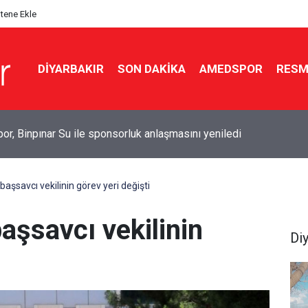
itene Ekle
DIYARBAKIR
SON DAKIKA
AMEDSPOR
RESM
’de çekirge ve böcek istilası: Uzmanından uyarı
 başsavcı vekilinin görev yeri değişti
başsavcı vekilinin
Di