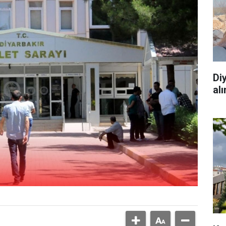
Di
al