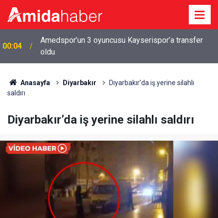
Amedspor’un 3 oyuncusu Kayserispor’a transfer
00:04
Daniel Moreno Amedspor’a veda etti: ‘Başım dik
oldu
23:48
ayrılıyorum’
Anasayfa
Diyarbakır
Diyarbakır’da iş yerine silahlı
saldırı
Diyarbakır’da iş yerine silahlı saldırı