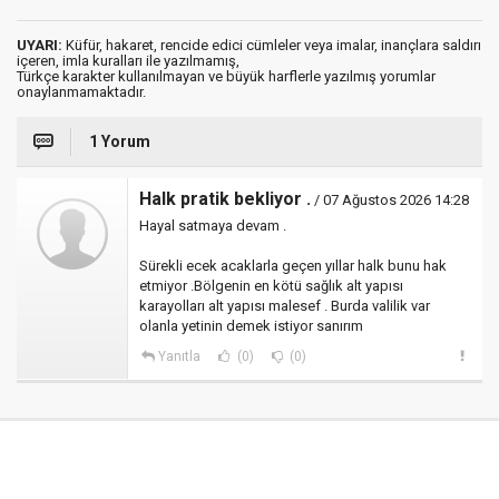
UYARI:
Küfür, hakaret, rencide edici cümleler veya imalar, inançlara saldırı
içeren, imla kuralları ile yazılmamış,
Türkçe karakter kullanılmayan ve büyük harflerle yazılmış yorumlar
onaylanmamaktadır.
1 Yorum
Halk pratik bekliyor .
/ 07 Ağustos 2026 14:28
Hayal satmaya devam .
Sürekli ecek acaklarla geçen yıllar halk bunu hak
etmiyor .Bölgenin en kötü sağlık alt yapısı
karayolları alt yapısı malesef . Burda valilik var
olanla yetinin demek istiyor sanırım
Yanıtla
(0)
(0)