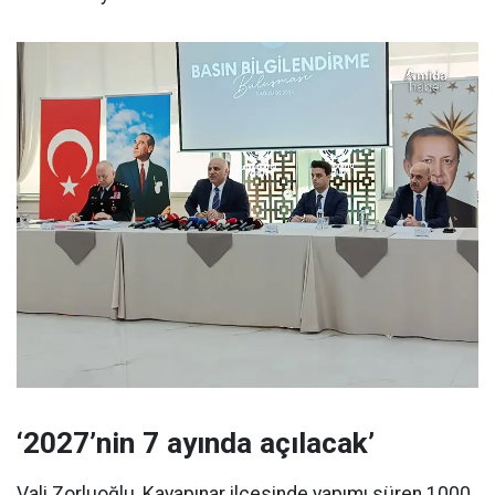
‘2027’nin 7 ayında açılacak’
Vali Zorluoğlu, Kayapınar ilçesinde yapımı süren 1000