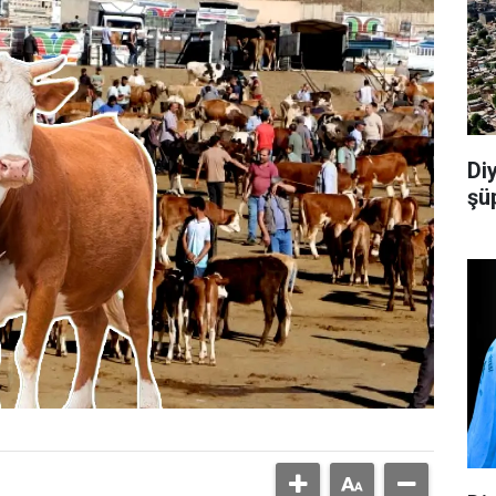
Di
şü