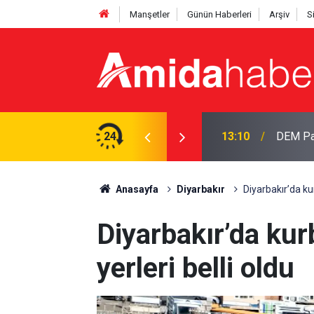
Manşetler
Günün Haberleri
Arşiv
S
laması: Dönüş yolu açıldı
24
12:33
Özgür Öz
Anasayfa
Diyarbakır
Diyarbakır’da kur
Diyarbakır’da kur
yerleri belli oldu