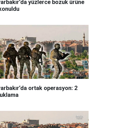
yarbakır’da yüzlerce bozuk ürüne
 konuldu
yarbakır’da ortak operasyon: 2
tuklama