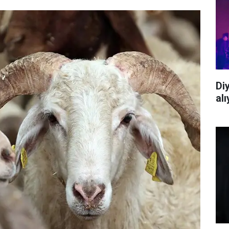
Di
al