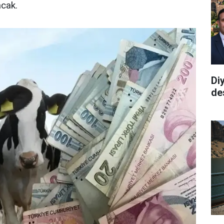
acak.
Di
de