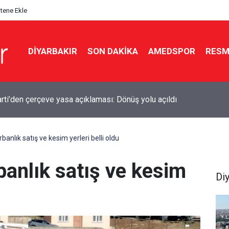
itene Ekle
DIYARBAKIR
SON DAKIKA
AMEDSPOR
RESM
el: Yasa teklifi beklentileri karşılamıyor
banlık satış ve kesim yerleri belli oldu
banlık satış ve kesim
Di