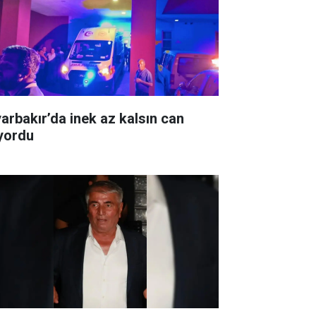
yarbakır’da inek az kalsın can
ıyordu