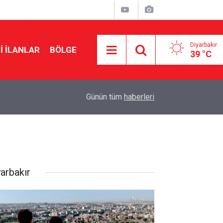
Diyarbakır
I İLANLAR
BÖLGE
39 °C
12:26
Şanlıurfa’da 16 yaşındaki kız çocuğu yaşamını yit
Günün tüm
haberleri
yarbakır