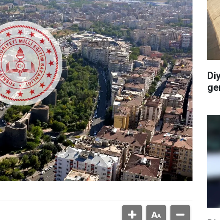
Di
ge