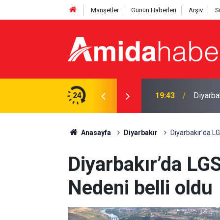
Manşetler
Günün Haberleri
Arşiv
S
Amedspo
ı yasa boğan kayıp
24
18:28
hızland
Anasayfa
Diyarbakır
Diyarbakır’da LG
Diyarbakır’da LGS
Nedeni belli oldu