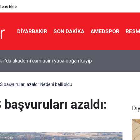
itene Ekle
DIYARBAKIR
SON DAKIKA
AMEDSPOR
RESM
r için Süper Lig hazırlığı: Diyarbakır Stadyumu’nda çalışmalar
ı
S başvuruları azaldı: Nedeni belli oldu
 başvuruları azaldı:
Di