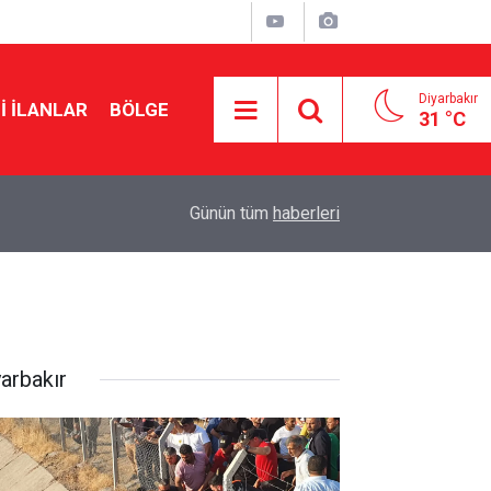
Diyarbakır
I İLANLAR
BÖLGE
31 °C
17:53
Çerçeve yasada kritik rol oynayacak: MGK topla
Günün tüm
haberleri
yarbakır