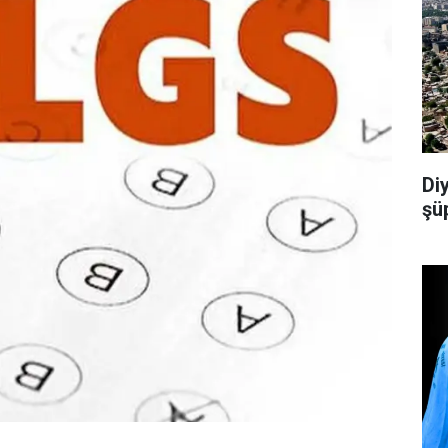
Di
şü