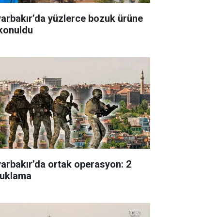
yarbakır’da yüzlerce bozuk ürüne
 konuldu
yarbakır’da ortak operasyon: 2
tuklama