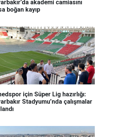
yarbakır’da akademi camiasını
sa boğan kayıp
edspor için Süper Lig hazırlığı:
yarbakır Stadyumu’nda çalışmalar
zlandı