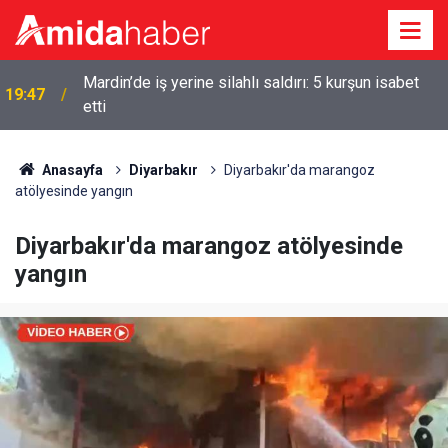
Mardin’de iş yerine silahlı saldırı: 5 kurşun isabet
19:47
etti
18:57
Erdoğan’dan Mekke Anlaşması açıklaması
Anasayfa
Diyarbakır
Diyarbakır'da marangoz
atölyesinde yangın
Diyarbakır'da marangoz atölyesinde
yangın