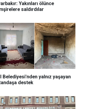
yarbakır: Yakınları ölünce
mşirelere saldırdılar
il Belediyesi'nden yalnız yaşayan
tandaşa destek