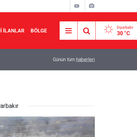
Diyarbakır
I İLANLAR
BÖLGE
30 °C
19:50
Mansur Yavaş’tan ‘Çerçeve Yasa’ açıklaması
Günün tüm
haberleri
yarbakır