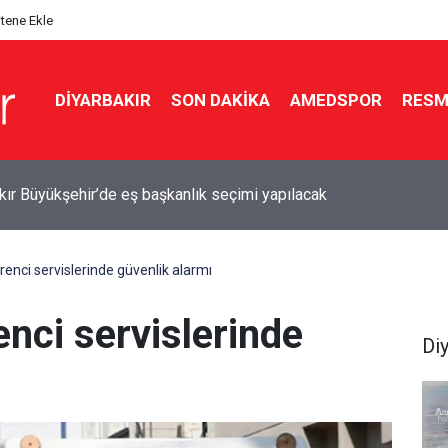
itene Ekle
DIYARBAKIR
SON DAKIKA
AMEDSPOR
RESM
zlarıyla gündem olan Abuzer Doğan kimdir?
renci servislerinde güvenlik alarmı
enci servislerinde
Di