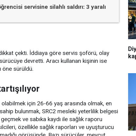
ğrencisi servisine silahlı saldırı: 3 yaralı
Di
dikkat çekti. İddiaya göre servis şoförü, olay
ka
sürücüye devretti. Aracı kullanan kişinin ise
ı öne sürüldü.
artışılıyor
olabilmek için 26-66 yaş arasında olmak, en
e sahip bulunmak, SRC2 mesleki yeterlilik belgesi
geçmek ve sabıka kaydı ile sağlık raporu
ileri, özellikle sağlık raporları ve uyuşturucu
i olmadığı görüşünde. Bazı sürücüler, mevcut