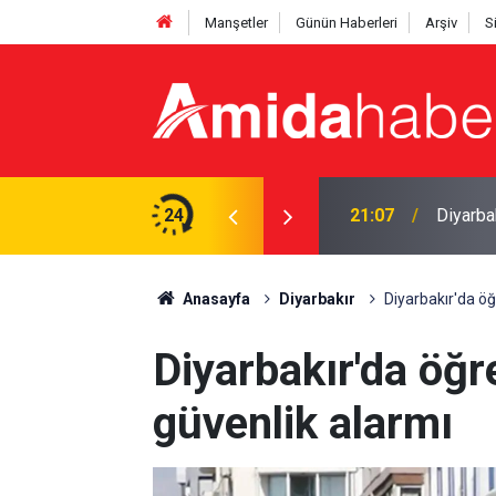
Manşetler
Günün Haberleri
Arşiv
S
kanlık seçimi yapılacak
24
20:25
İkiz kı
Anasayfa
Diyarbakır
Diyarbakır'da öğ
Diyarbakır'da öğr
güvenlik alarmı