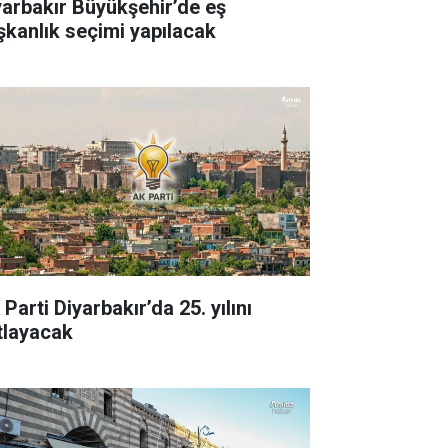
yarbakır Büyükşehir’de eş
şkanlık seçimi yapılacak
Parti Diyarbakır’da 25. yılını
tlayacak