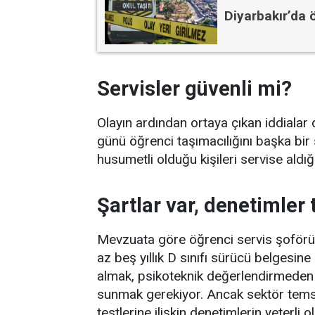
Diyarbakır’da ö
Servisler güvenli mi?
Olayın ardından ortaya çıkan iddialar 
günü öğrenci taşımacılığını başka bir 
husumetli olduğu kişileri servise aldığ
Şartlar var, denetimler t
Mevzuata göre öğrenci servis şoförü 
az beş yıllık D sınıfı sürücü belgesin
almak, psikoteknik değerlendirmeden 
sunmak gerekiyor. Ancak sektör temsilc
testlerine ilişkin denetimlerin yeterl