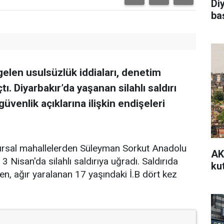
Di
ba
elen usulsüzlük iddiaları, denetim
ı. Diyarbakır’da yaşanan silahlı saldırı
güvenlik açıklarına ilişkin endişeleri
ı kırsal mahallelerden Süleyman Sorkut Anadolu
AK 
3 Nisan'da silahlı saldırıya uğradı. Saldırıda
ku
ken, ağır yaralanan 17 yaşındaki İ.B dört kez