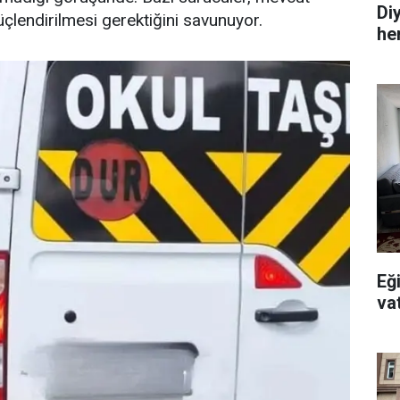
Di
çlendirilmesi gerektiğini savunuyor.
he
Eğ
va