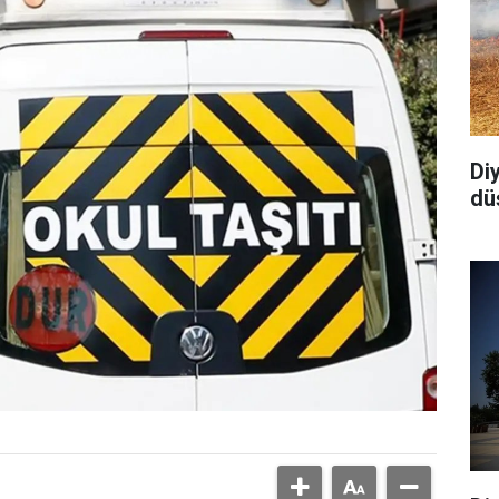
Di
dü