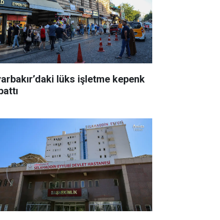
yarbakır’daki lüks işletme kepenk
pattı