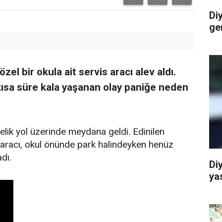
Di
ge
zel bir okula ait servis aracı alev aldı.
kısa süre kala yaşanan olay paniğe neden
elik yol üzerinde meydana geldi. Edinilen
is aracı, okul önünde park halindeyken henüz
dı.
Di
ya