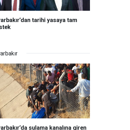
yarbakır’dan tarihi yasaya tam
stek
yarbakır
yarbakır’da sulama kanalına giren