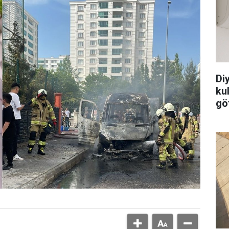
Di
ku
göt