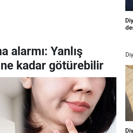
Di
de
ma alarmı: Yanlış
Di
ine kadar götürebilir
Di