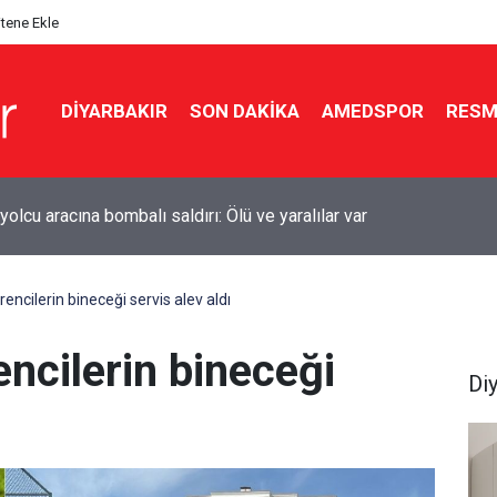
itene Ekle
DIYARBAKIR
SON DAKIKA
AMEDSPOR
RESM
kır’da sulama kanalına giren genç boğuldu
encilerin bineceği servis alev aldı
encilerin bineceği
Di