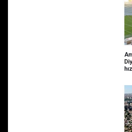
Am
Di
hı