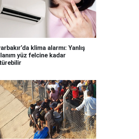
yarbakır’da klima alarmı: Yanlış
llanım yüz felcine kadar
ürebilir