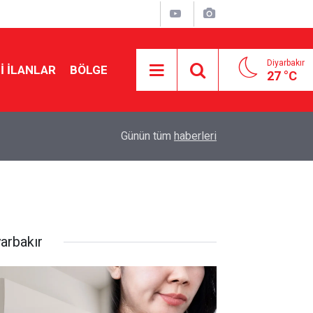
Diyarbakır
I İLANLAR
BÖLGE
27 °C
20:15
Cengiz Çandar’dan çerçeve yasa açıklaması
Günün tüm
haberleri
yarbakır