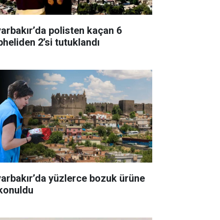
yarbakır’da polisten kaçan 6
pheliden 2’si tutuklandı
yarbakır’da yüzlerce bozuk ürüne
 konuldu