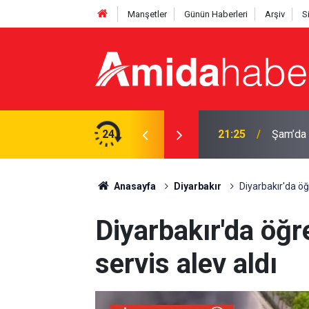
Manşetler
Günün Haberleri
Arşiv
S
ırı: Ölü ve yaralılar var
24
20:44
Diyarba
Anasayfa
Diyarbakır
Diyarbakır'da öğr
Diyarbakır'da öğr
servis alev aldı