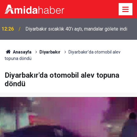
Diyarbakır Belediyesi Eş Başkanı Serra Bucak’ın acı
12:26
günü
Anasayfa
Diyarbakır
Diyarbakır'da otomobil alev
topuna döndü
Diyarbakır'da otomobil alev topuna
döndü