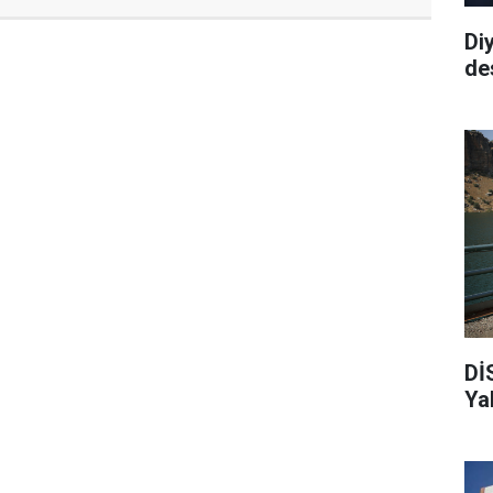
Di
de
Dİ
Ya