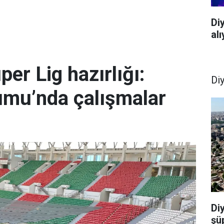
Di
al
er Lig hazırlığı:
Di
umu’nda çalışmalar
Di
şü