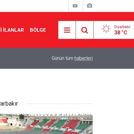
Diyarbakır
I İLANLAR
BÖLGE
38 °C
15:34
Borç yapılandırılmasında son gün 31 Ağustos
Günün tüm
haberleri
yarbakır