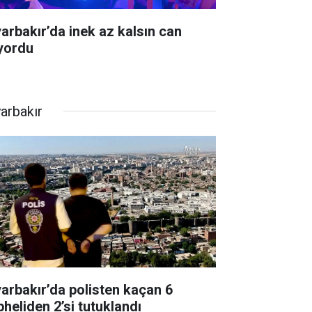
yarbakır’da inek az kalsın can
ıyordu
yarbakır
yarbakır’da polisten kaçan 6
pheliden 2’si tutuklandı