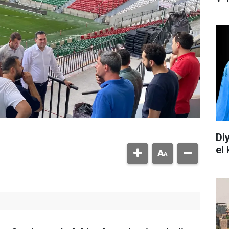
Di
el