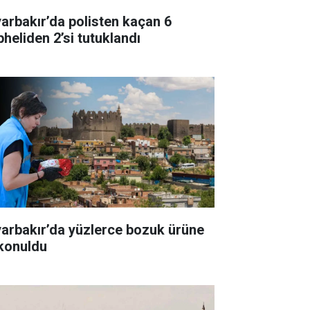
yarbakır’da polisten kaçan 6
pheliden 2’si tutuklandı
yarbakır’da yüzlerce bozuk ürüne
 konuldu