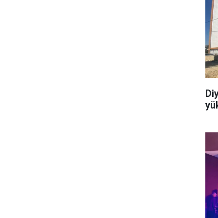
Di
yük