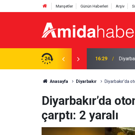
Manşetler
Günün Haberleri
Arşiv
S
üpheliden 2’si tutuklandı
24
16:09
Amedspo
Anasayfa
Diyarbakır
Diyarbakır’da oto
Diyarbakır’da oto
çarptı: 2 yaralı