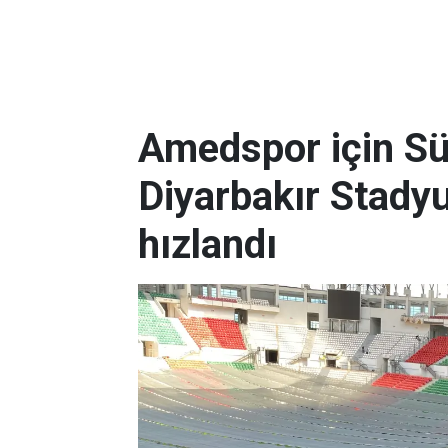
Amedspor için Süp
Diyarbakır Stady
hızlandı