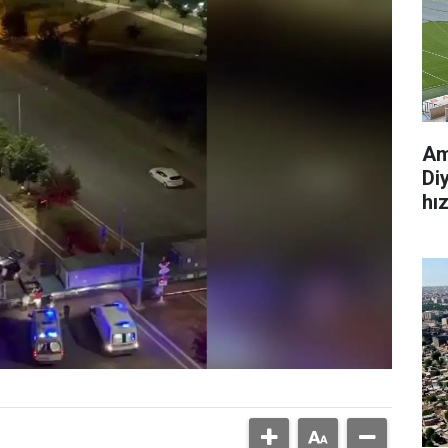
Am
Di
hı