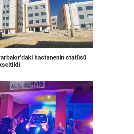
yarbakır’daki hastanenin statüsü
seltildi