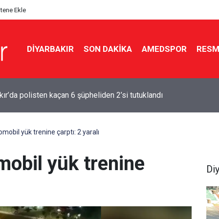
itene Ekle
DIYARBAKIR
SON DAKIKA
AMEDSPOR
RESM
r’un Diyarbakır’a dönüş tarihi belli oldu
mobil yük trenine çarptı: 2 yaralı
mobil yük trenine
Di