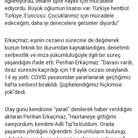
ilgileniyordu, onların spor hayatı için mücadele
ediyordu. Büyük oğlumun lisansı var. Türkiye hentbol
Türkiye 3'üncüsü. Çocuklarımız için mücadele
edeceğim, daha iyi derecelere gelsinler diyordu”
Erkaçmaz, eşinin cezaevi sürecine de değinerek
bunun teknik bir durumdan kaynaklandığını, denetimli
serbestlik ve imza yükümlülüğüyle ilgili bir süreç
yaşandığını ifade etti. Perihan Erkaçmaz: “Davası vardı,
itiraz süresini kaçırdığı için 18 aylık cezası onaylandı.
14 ay yattı. COVİD yasasından yararlanarak geçtiğimiz
hafta serbest bırakıldı. Şüphelendiğimiz hiçkimse
yok”dedi.
Olay günü kendisine “yaralı” denilerek haber verildiğini
aktaran Perihan Erkaçmaz, “Hastaneye gittiğimi
sanıyordum, kendimi Adli Tıp’ta buldum. Orada
yaşamını yitirdiğini öğrendim. Sorumluların bulunup,