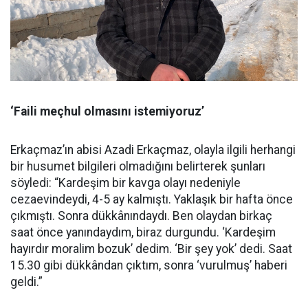
‘Faili meçhul olmasını istemiyoruz’
Erkaçmaz’ın abisi Azadi Erkaçmaz, olayla ilgili herhangi
bir husumet bilgileri olmadığını belirterek şunları
söyledi: “Kardeşim bir kavga olayı nedeniyle
cezaevindeydi, 4-5 ay kalmıştı. Yaklaşık bir hafta önce
çıkmıştı. Sonra dükkânındaydı. Ben olaydan birkaç
saat önce yanındaydım, biraz durgundu. ‘Kardeşim
hayırdır moralim bozuk’ dedim. ‘Bir şey yok’ dedi. Saat
15.30 gibi dükkândan çıktım, sonra ‘vurulmuş’ haberi
geldi.”