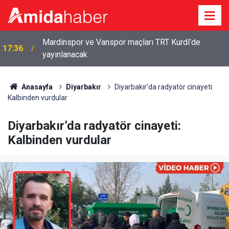
16:52
İstanbul ve Antalya’dan Van’a iki acı haber
Anasayfa
Diyarbakır
Diyarbakır’da radyatör cinayeti:
Kalbinden vurdular
Diyarbakır’da radyatör cinayeti:
Kalbinden vurdular