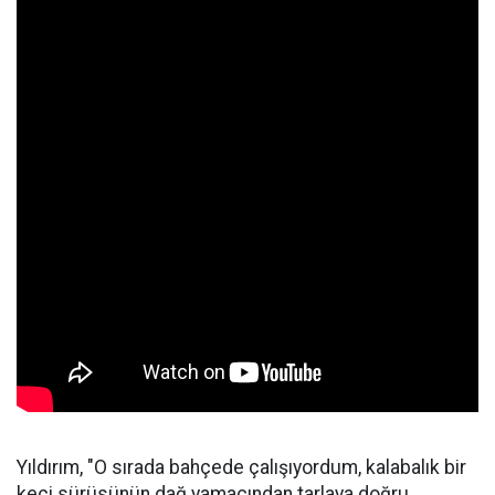
Yıldırım, "O sırada bahçede çalışıyordum, kalabalık bir
keçi sürüsünün dağ yamacından tarlaya doğru