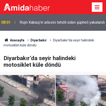
ı
00:15
Kürtler anne-babalarını huzurevine gönderir mi?
Anasayfa
Diyarbakır
Diyarbakır’da seyir halindeki
motosiklet küle döndü
Diyarbakır’da seyir halindeki
motosiklet küle döndü