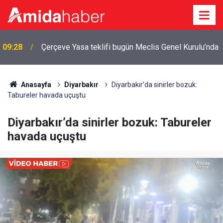
a
00:03
Diyarbakır’da anız yangınlarında düşüş: Risk sürüyor
Anasayfa
Diyarbakır
Diyarbakır’da sinirler bozuk:
Tabureler havada uçuştu
Diyarbakır’da sinirler bozuk: Tabureler
havada uçuştu