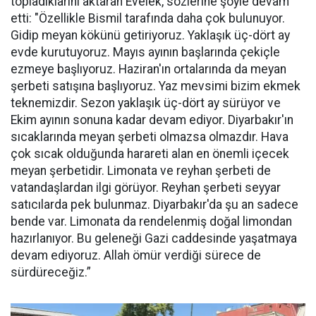
topladıklarını aktaran Evelek, sözlerine şöyle devam
etti: "Özellikle Bismil tarafında daha çok bulunuyor.
Gidip meyan kökünü getiriyoruz. Yaklaşık üç-dört ay
evde kurutuyoruz. Mayıs ayının başlarında çekiçle
ezmeye başlıyoruz. Haziran'ın ortalarında da meyan
şerbeti satışına başlıyoruz. Yaz mevsimi bizim ekmek
teknemizdir. Sezon yaklaşık üç-dört ay sürüyor ve
Ekim ayının sonuna kadar devam ediyor. Diyarbakır'ın
sıcaklarında meyan şerbeti olmazsa olmazdır. Hava
çok sıcak olduğunda harareti alan en önemli içecek
meyan şerbetidir. Limonata ve reyhan şerbeti de
vatandaşlardan ilgi görüyor. Reyhan şerbeti seyyar
satıcılarda pek bulunmaz. Diyarbakır'da şu an sadece
bende var. Limonata da rendelenmiş doğal limondan
hazırlanıyor. Bu geleneği Gazi caddesinde yaşatmaya
devam ediyoruz. Allah ömür verdiği sürece de
sürdüreceğiz.”