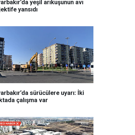
yarbakır’da yeşil arıkuşunun avı
jektife yansıdı
yarbakır’da sürücülere uyarı: İki
ktada çalışma var