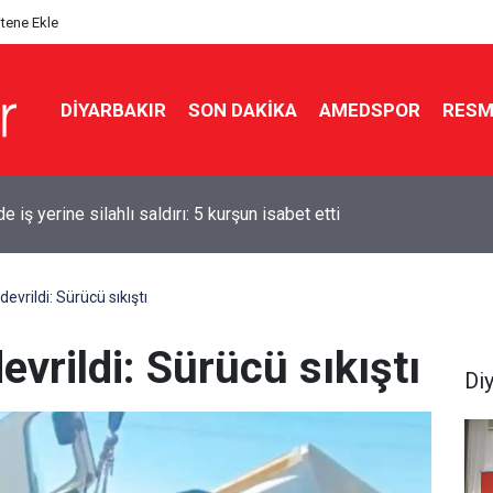
itene Ekle
DIYARBAKIR
SON DAKIKA
AMEDSPOR
RESM
’dan Mekke Anlaşması açıklaması
devrildi: Sürücü sıkıştı
devrildi: Sürücü sıkıştı
Di