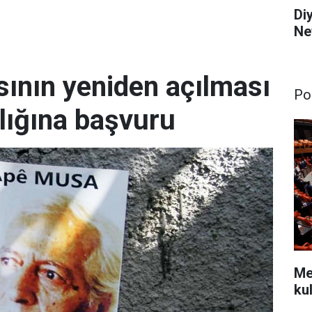
Di
Ne
ının yeniden açılması
Pol
lığına başvuru
Mec
kul