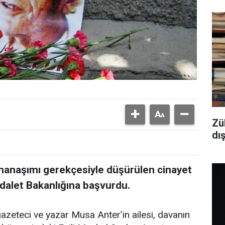
Zü
dı
amanaşımı gerekçesiyle düşürülen cinayet
Adalet Bakanlığına başvurdu.
gazeteci ve yazar Musa Anter’in ailesi, davanın