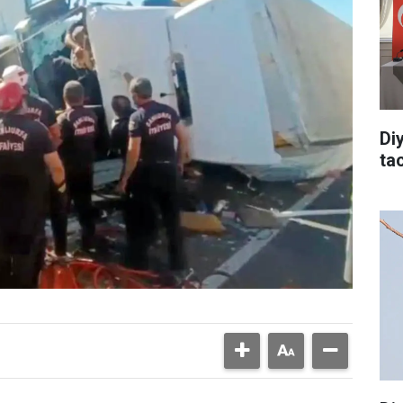
Di
tac