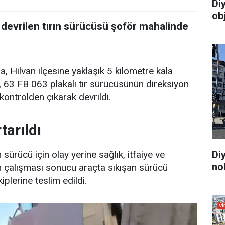
Di
ob
 devrilen tırın sürücüsü şoför mahalinde
, Hilvan ilçesine yaklaşık 5 kilometre kala
e, 63 FB 063 plakalı tır sürücüsünün direksiyon
ontrolden çıkarak devrildi.
tarıldı
 sürücü için olay yerine sağlık, itfaiye ve
Di
no
in çalışması sonucu araçta sıkışan sürücü
plerine teslim edildi.