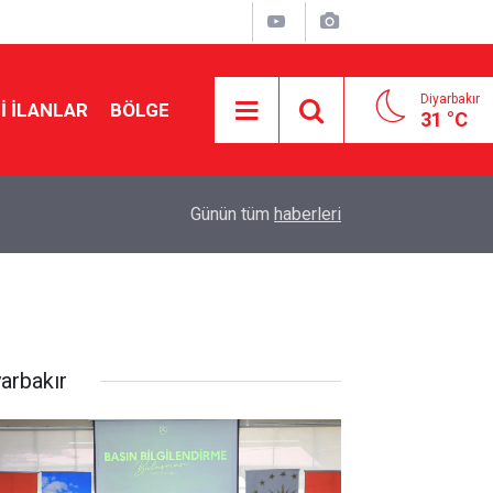
Diyarbakır
I İLANLAR
BÖLGE
31 °C
18:18
Diyarbakır Valisi Zorluoğlu: Zehir tacirlerinin ba
Günün tüm
haberleri
yarbakır