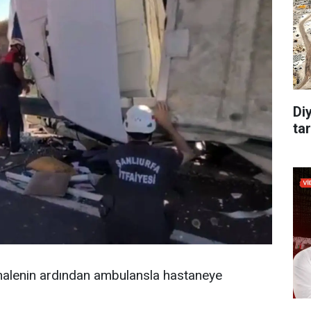
Di
tar
dahalenin ardından ambulansla hastaneye