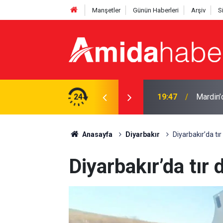
Manşetler
Günün Haberleri
Arşiv
S
: 5 kurşun isabet etti
24
18:57
Erdoğan
Anasayfa
Diyarbakır
Diyarbakır’da tır 
Diyarbakır’da tır 