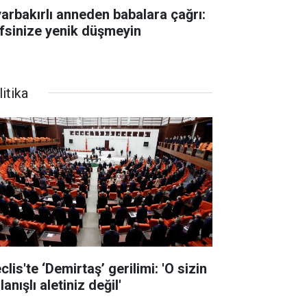
yarbakırlı anneden babalara çağrı:
fsinize yenik düşmeyin
itika
lis'te ‘Demirtaş’ gerilimi: 'O sizin
lanışlı aletiniz değil'